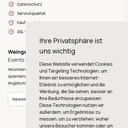
Datenschutz
Servicequalität
Käuferschutz
SSL-Verschlüsselung
Ihre Privatsphäre ist
uns wichtig
Weingeschichten,
Events und Neuigkeiten!
Diese Website verwendet Cookies
Abonnieren Sie unseren Newsletter und erhalten Sie
und Targeting Technologien, um
spannende Weingeschichten, Neuigkeiten und tolle
Ihnen ein besseres Internet-
Angebote direkt in Ihre Mailbox.
Erlebnis zu ermöglichen und die
Werbung, die Sie sehen, besser an
Ihre Bedürfnisse anzupassen.
Newsletter abonnieren
Diese Technologien nutzen wir
außerdem, um Ergebnisse zu
messen, um zu verstehen, woher
unsere Besucher kommen oder um