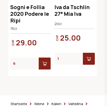
Montalcino DOC,
Kräuterlikör
Sogni e Follia
Iva da Tschlin
BIO-Demeter
2020 Podere le
27° Mia Iva
Ripi
20cl
75cl
25.00
CHF
29.00
CHF
Startseite
Weine
Italien
Valtellina