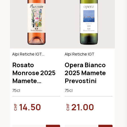
Alpi Retiche IGT
Alpi Retiche IGT
Rosato
Rosato
Opera Bianco
Monrose 2025
2025 Mamete
Mamete
Prevostini
Prevostini
75cl
75cl
14.50
21.00
CHF
CHF