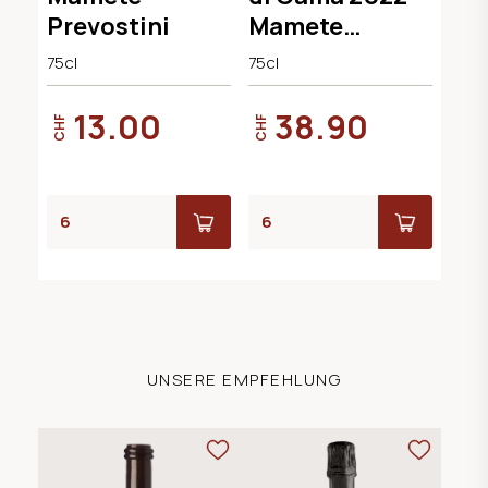
Prevostini
Mamete
Prevostini
75cl
75cl
13.00
38.90
CHF
CHF
UNSERE EMPFEHLUNG