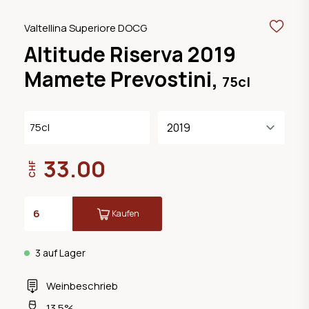
Valtellina Superiore DOCG
Altitude Riserva 2019
Mamete Prevostini,
75cl
75cl
33.00
CHF
Kaufen
3 auf Lager
Weinbeschrieb
13.5%