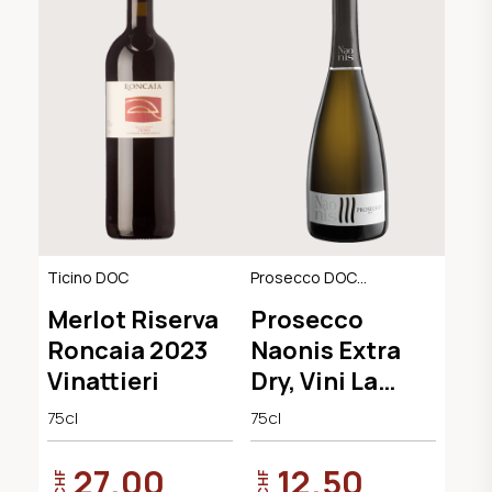
Ticino DOC
Prosecco DOC
Extra Dry
Merlot Riserva
Prosecco
Roncaia 2023
Naonis Extra
Vinattieri
Dry, Vini La
Delizia
75cl
75cl
27.00
12.50
CHF
CHF