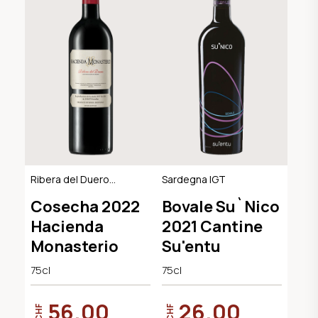
Ribera del Duero
Sardegna IGT
DO, BIO
Cosecha 2022
Bovale Su`Nico
Hacienda
2021 Cantine
Monasterio
Su'entu
75cl
75cl
56.00
26.00
CHF
CHF