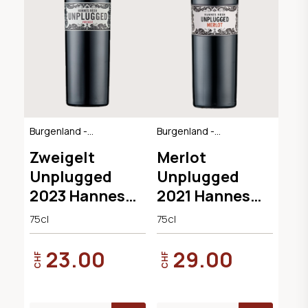
Burgenland -
Burgenland -
Österreich
Österreich
Zweigelt
Merlot
Unplugged
Unplugged
2023 Hannes
2021 Hannes
Reeh
Reeh
75cl
75cl
23.00
29.00
CHF
CHF