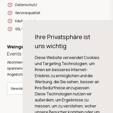
Datenschutz
Servicequalität
Käuferschutz
SSL-Verschlüsselung
Ihre Privatsphäre ist
uns wichtig
Weingeschichten,
Events und Neuigkeiten!
Diese Website verwendet Cookies
Abonnieren Sie unseren Newsletter und erhalten Sie
und Targeting Technologien, um
spannende Weingeschichten, Neuigkeiten und tolle
Ihnen ein besseres Internet-
Angebote direkt in Ihre Mailbox.
Erlebnis zu ermöglichen und die
Werbung, die Sie sehen, besser an
Ihre Bedürfnisse anzupassen.
Newsletter abonnieren
Diese Technologien nutzen wir
außerdem, um Ergebnisse zu
messen, um zu verstehen, woher
unsere Besucher kommen oder um