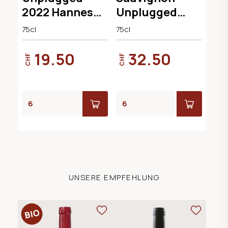
2022 Hannes
Unplugged
Reeh
2021 Hannes
75cl
75cl
Reeh
19.50
32.50
CHF
CHF
UNSERE EMPFEHLUNG