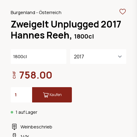
Burgenland - Österreich
Zweigelt Unplugged 2017
Hannes Reeh,
1800cl
1800cl
758.00
CHF
Kaufen
1 auf Lager
Weinbeschrieb
14%