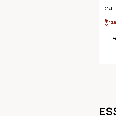
75cl
CHF
10.
C
1
ES