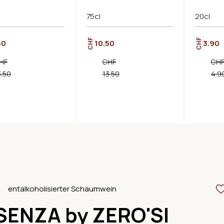
75cl
20cl
CHF
CHF
50
10.50
3.90
HF
CHF
CH
3.50
13.50
4.9
entalkoholisierter Schaumwein
SENZA by ZERO'SI