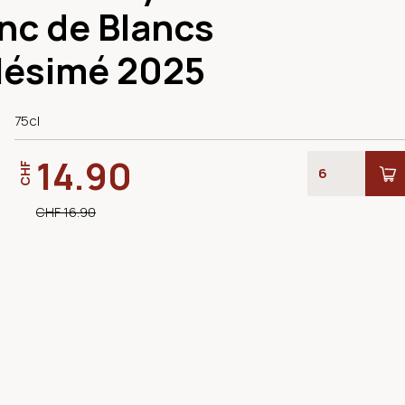
nc de Blancs
lésimé 2025
75cl
14.90
CHF
CHF 16.90