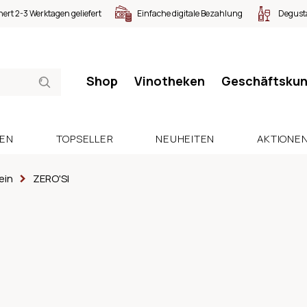
nert 2-3 Werktagen geliefert
Einfache digitale Bezahlung
Degusta
Shop
Vinotheken
Geschäftsku
SEN
TOPSELLER
NEUHEITEN
AKTIONE
ein
ZERO'SI