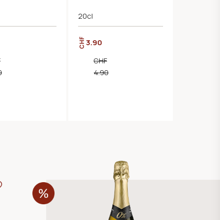
20cl
CHF
3.90
F
CHF
0
4.90