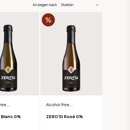
Anzeigen nach
free,
Alcohol free,
g Dry
Sparkling Dry
 Blanc 0%
ZERO'SI Rosé 0%