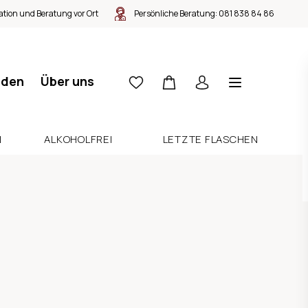
tion und Beratung vor Ort
Persönliche Beratung:
081 838 84 86
nden
Über uns
N
ALKOHOLFREI
LETZTE FLASCHEN