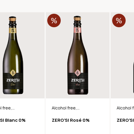
l free,
Alcohol free,
Alcohol 
ing Dry
Sparkling Dry
Sparklin
SI Blanc 0%
ZERO'SI Rosé 0%
ZERO'SI