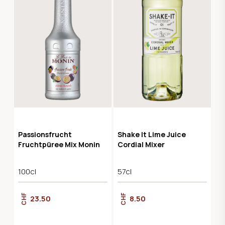
Passionsfrucht
Shake It Lime Juice
Fruchtpüree Mix Monin
Cordial Mixer
100cl
57cl
CHF
CHF
23.50
8.50