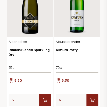
Alcoholfree
Moussierender
Sparkling
Edeltraubensaft
Rimuss Bianco Sparkling
Rimuss Party
Dry
75cl
70cl
CHF
CHF
8.50
5.30