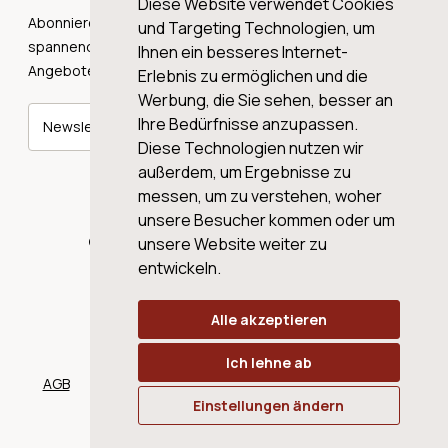
Diese Website verwendet Cookies
Abonnieren Sie unseren Newsletter und erhalten Sie
und Targeting Technologien, um
spannende Weingeschichten, Neuigkeiten und tolle
Ihnen ein besseres Internet-
Angebote direkt in Ihre Mailbox.
Erlebnis zu ermöglichen und die
Werbung, die Sie sehen, besser an
Ihre Bedürfnisse anzupassen.
Newsletter abonnieren
Diese Technologien nutzen wir
außerdem, um Ergebnisse zu
messen, um zu verstehen, woher
unsere Besucher kommen oder um
© 2026 WINE AG VALENTIN & VON SALIS
unsere Website weiter zu
entwickeln.
Alle akzeptieren
Ich lehne ab
AGB
Datenschutz
Impressum
Cookies
Einstellungen ändern