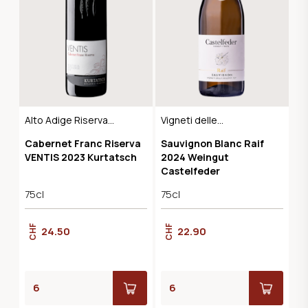
Alto Adige Riserva
Vigneti delle
DOC
Dolomiti IGT
Cabernet Franc Riserva
Sauvignon Blanc Raif
VENTIS 2023 Kurtatsch
2024 Weingut
Castelfeder
75cl
75cl
CHF
CHF
24.50
22.90