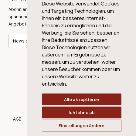
Diese Website verwendet Cookies
Abonnieren Sie unseren Newsletter und erhalten Sie
und Targeting Technologien, um
spannende Weingeschichten, Neuigkeiten und tolle
Ihnen ein besseres Internet-
Angebote direkt in Ihre Mailbox.
Erlebnis zu ermöglichen und die
Werbung, die Sie sehen, besser an
Ihre Bedürfnisse anzupassen.
Newsletter abonnieren
Diese Technologien nutzen wir
außerdem, um Ergebnisse zu
messen, um zu verstehen, woher
unsere Besucher kommen oder um
© 2026 WINE AG VALENTIN & VON SALIS
unsere Website weiter zu
entwickeln.
Alle akzeptieren
Ich lehne ab
AGB
Datenschutz
Impressum
Cookies
Einstellungen ändern