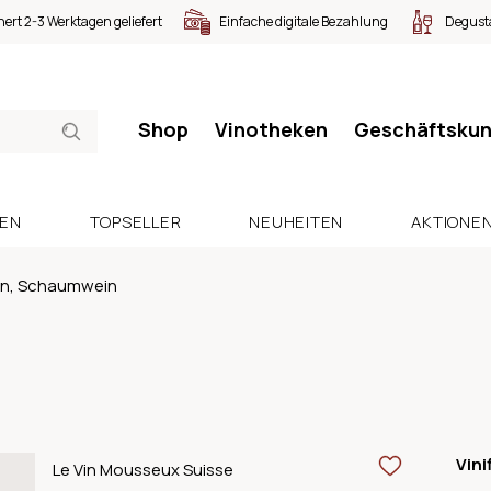
nert 2-3 Werktagen geliefert
Einfache digitale Bezahlung
Degusta
Shop
Vinotheken
Geschäftsku
SEN
TOPSELLER
NEUHEITEN
AKTIONE
en, Schaumwein
Vini
Le Vin Mousseux Suisse