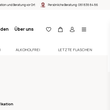
tion und Beratung vor Ort
Persönliche Beratung:
081 838 84 86
nden
Über uns
N
ALKOHOLFREI
LETZTE FLASCHEN
fikation