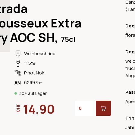
Ganz
trada
(Ta
ousseux Extra
Deg
ry AOC SH,
flor
75cl
Deg
Weinbeschrieb
weic
11.5%
fruc
Pinot Noir
Abg
626975--
Pas
30+ auf Lager
Apér
14.90
CHF
Trin
Jahr