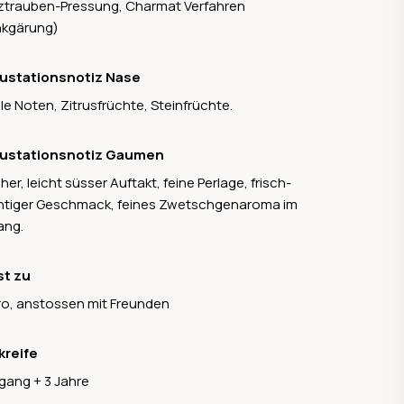
trauben-Pressung, Charmat Verfahren
nkgärung)
ustationsnotiz Nase
ale Noten, Zitrusfrüchte, Steinfrüchte.
ustationsnotiz Gaumen
her, leicht süsser Auftakt, feine Perlage, frisch-
htiger Geschmack, feines Zwetschgenaroma im
ang.
st zu
o, anstossen mit Freunden
kreife
gang + 3 Jahre