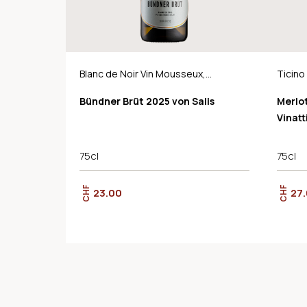
Blanc de Noir Vin Mousseux,
Ticin
AOC Graubünden
Bündner Brüt 2025 von Salis
Merlo
Vinatt
75cl
75cl
CHF
CHF
23.00
27