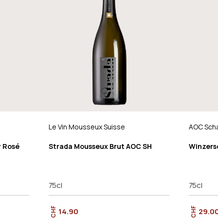
Le Vin Mousseux Suisse
AOC Sch
y Rosé
Strada Mousseux Brut AOC SH
Winzers
75cl
75cl
CHF
CHF
14.90
29.0