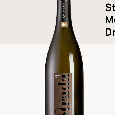
S
M
D