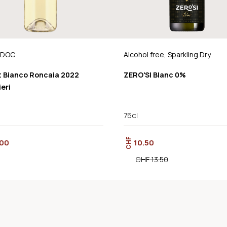
o DOC
Alcohol free, Sparkling Dry
t Bianco Roncaia 2022
ZERO'SI Blanc 0%
ieri
75cl
CHF
.00
10.50
CHF 13.50