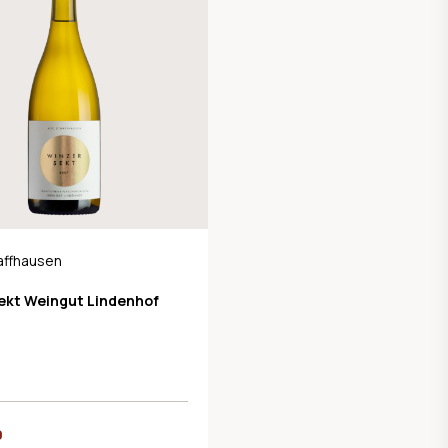
affhausen
ekt Weingut Lindenhof
0