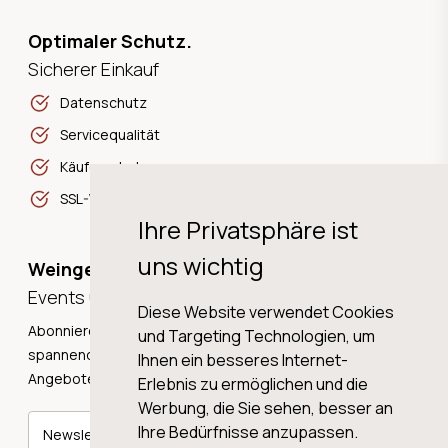
Optimaler Schutz.
Sicherer Einkauf
Datenschutz
Servicequalität
Käuferschutz
SSL-Verschlüsselung
Ihre Privatsphäre ist
uns wichtig
Weingeschichten,
Events und Neuigkeiten!
Diese Website verwendet Cookies
Abonnieren Sie unseren Newsletter und erhalten Sie
und Targeting Technologien, um
spannende Weingeschichten, Neuigkeiten und tolle
Ihnen ein besseres Internet-
Angebote direkt in Ihre Mailbox.
Erlebnis zu ermöglichen und die
Werbung, die Sie sehen, besser an
Ihre Bedürfnisse anzupassen.
Newsletter abonnieren