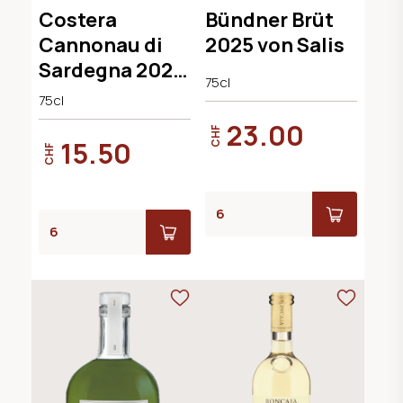
Sardegna DOC
Mousseux, AOC
Costera
Bündner Brüt
Graubünden
Cannonau di
2025 von Salis
Sardegna 2022
75cl
Cantina
75cl
Argiolas
23.00
CHF
15.50
CHF