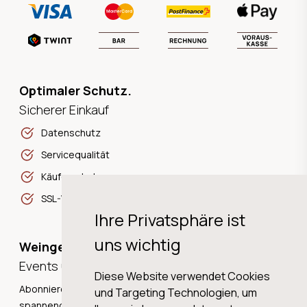
Optimaler Schutz.
Sicherer Einkauf
Datenschutz
Servicequalität
Käuferschutz
SSL-Verschlüsselung
Ihre Privatsphäre ist
uns wichtig
Weingeschichten,
Events und Neuigkeiten!
Diese Website verwendet Cookies
Abonnieren Sie unseren Newsletter und erhalten Sie
und Targeting Technologien, um
spannende Weingeschichten, Neuigkeiten und tolle