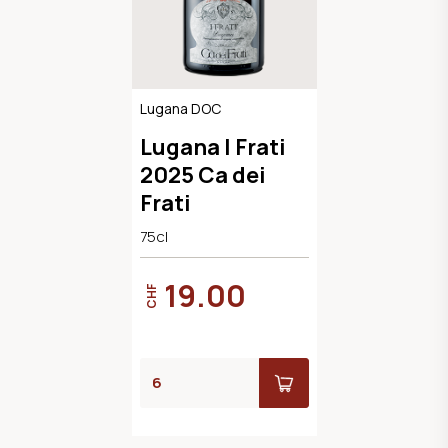
Lugana DOC
Lugana I Frati
2025 Ca dei
Frati
75cl
19.00
CHF