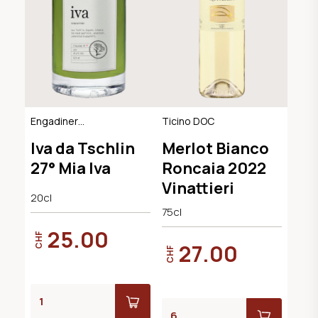
Engadiner
Ticino DOC
Kräuterlikör
Iva da Tschlin
Merlot Bianco
27° Mia Iva
Roncaia 2022
Vinattieri
20cl
75cl
25.00
CHF
27.00
CHF