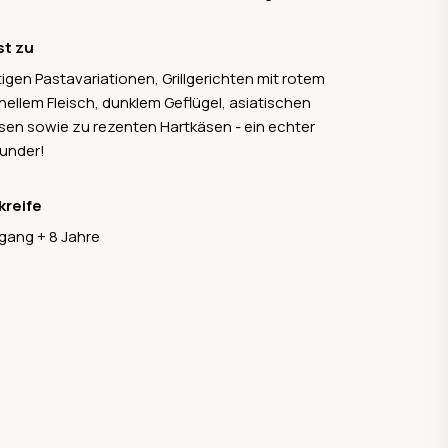
st zu
tigen Pastavariationen, Grillgerichten mit rotem
hellem Fleisch, dunklem Geflügel, asiatischen
sen sowie zu rezenten Hartkäsen - ein echter
ounder!
kreife
gang + 8 Jahre