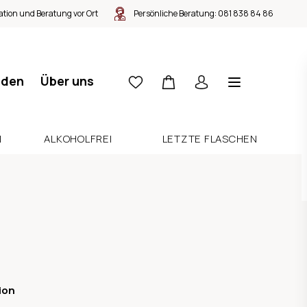
tion und Beratung vor Ort
Persönliche Beratung:
081 838 84 86
nden
Über uns
N
ALKOHOLFREI
LETZTE FLASCHEN
ion