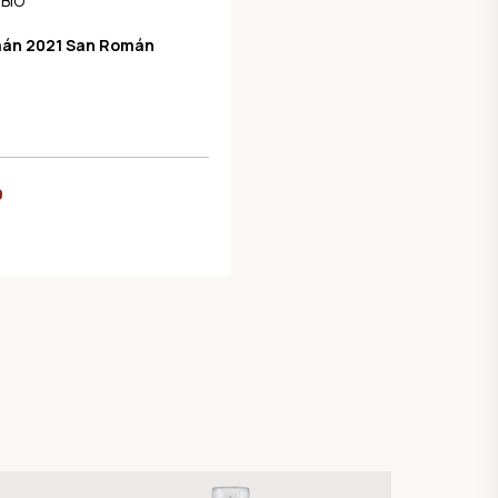
 BIO
án 2021 San Román
0