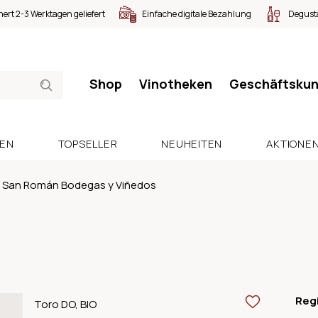
nert 2-3 Werktagen geliefert
Einfache digitale Bezahlung
Degusta
Shop
Vinotheken
Geschäftsku
SEN
TOPSELLER
NEUHEITEN
AKTIONE
San Román Bodegas y Viñedos
Reg
Toro DO, BIO