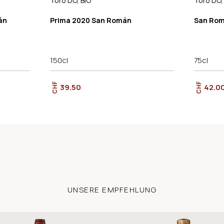
Toro DO, BIO
Toro DO,
án
Prima 2020 San Román
San Rom
150cl
75cl
CHF
CHF
39.50
42.0
UNSERE EMPFEHLUNG