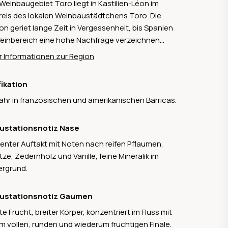
Weinbaugebiet Toro liegt in Kastilien-Léon im
eis des lokalen Weinbaustädtchens Toro. Die
on geriet lange Zeit in Vergessenheit, bis Spanien
einbereich eine hohe Nachfrage verzeichnen
te. Diverse Weingüter erkannten das Potenzial der
 Informationen zur Region
on, unter anderen das renommierte Weinhaus
 Sicilia. Unzählige Winzer investierten in die Region
fikation
sie erwachte in nur wenigen Jahren zu neuem
Jahr in französischen und amerikanischen Barricas.
n. Die Region ist von heissen Tagen und kühlen
ten geprägt. Kaum Regen. Der Unterschied kann
zu 25° Grad betragen. Die Weine, mehrheitlich
ustationsnotiz Nase
ranillo Trauben, fallen enorm kräftig und würzig
enter Auftakt mit Noten nach reifen Pflaumen,
 Im Weinbaugebiet Toro werden jährlich Trauben
itze, Zedernholz und Vanille, feine Mineralik im
rund 6'000 Hektaren hergestellt, welche in
ergrund.
ergen auf ca. 700 M. ü. M gedeihen.
ustationsnotiz Gaumen
te Frucht, breiter Körper, konzentriert im Fluss mit
m vollen, runden und wiederum fruchtigen Finale.