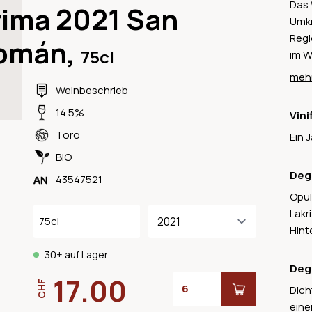
Das 
rima 2021 San
Umkr
Regi
omán,
75cl
im W
durf
mehr
Regi
Weinbeschrieb
Vega
14.5%
Vini
und 
Toro
Ein 
Lebe
Näch
BIO
bis 
Deg
43547521
Temp
Opul
aus.
Lakr
75cl
aus 
Hint
Rebb
30+ auf Lager
Deg
17.00
CHF
Dich
eine