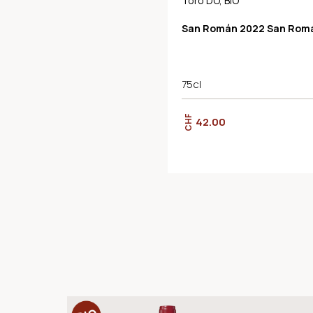
Toro DO, BIO
San Román 2022 San Rom
75cl
CHF
42.00