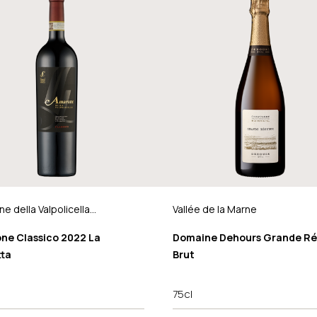
e della Valpolicella
Vallée de la Marne
ico DOCG
ne Classico 2022 La
Domaine Dehours Grande Ré
tta
Brut
75cl