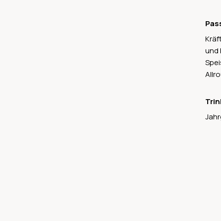
Pas
Kräf
und 
Spei
Allr
Trin
Jahr