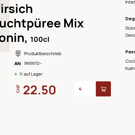
Inte
irsich
ruchtpüree Mix
Deg
Süss
onin,
Gesc
100cl
Pas
Produktbeschrieb
Cock
966610--
Kuli
11 auf Lager
22.50
CHF