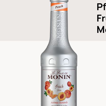
Pf
F
M