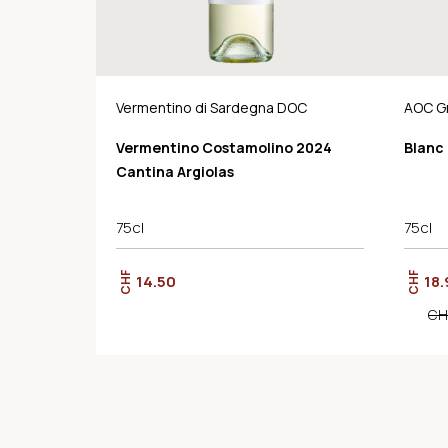
Vermentino di Sardegna DOC
AOC G
Vermentino Costamolino 2024
Blanc 
Cantina Argiolas
75cl
75cl
CHF
CHF
14.50
18.
CH