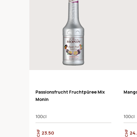
Passionsfrucht Fruchtpüree Mix
Mango
Monin
100cl
100cl
CHF
CHF
23.50
24