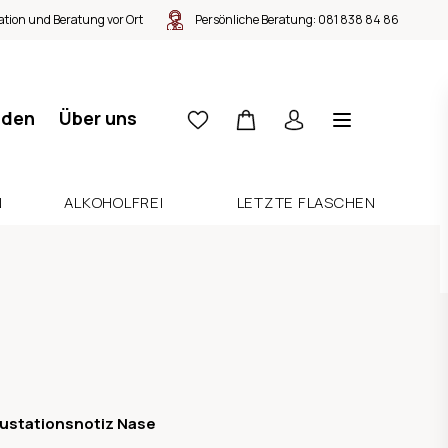
tion und Beratung vor Ort
Persönliche Beratung:
081 838 84 86
nden
Über uns
N
ALKOHOLFREI
LETZTE FLASCHEN
ustationsnotiz Nase