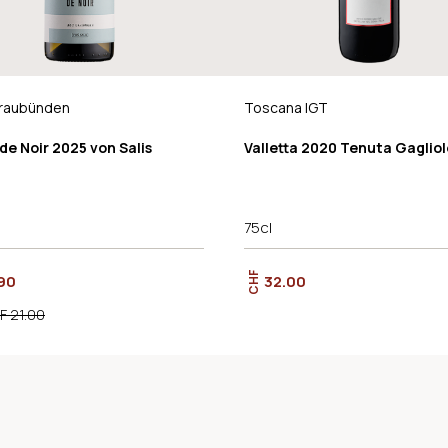
raubünden
Toscana IGT
de Noir 2025 von Salis
Valletta 2020 Tenuta Gagliol
75cl
CHF
90
32.00
F 21.00