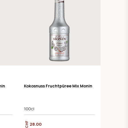
nin
Kokosnuss Fruchtpüree Mix Monin
100cl
CHF
28.00