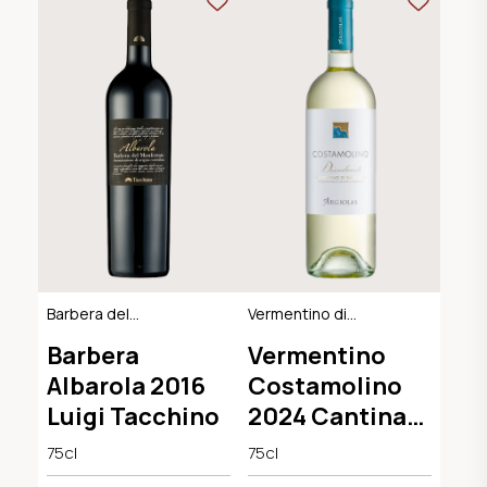
Barbera del
Vermentino di
Monferrato DOC
Sardegna DOC
Barbera
Vermentino
Albarola 2016
Costamolino
Luigi Tacchino
2024 Cantina
Argiolas
75cl
75cl