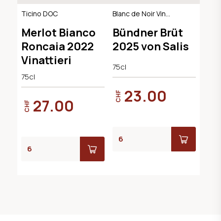
Ticino DOC
Blanc de Noir Vin
Mousseux, AOC
Merlot Bianco
Bündner Brüt
Graubünden
Roncaia 2022
2025 von Salis
Vinattieri
75cl
75cl
23.00
CHF
27.00
CHF