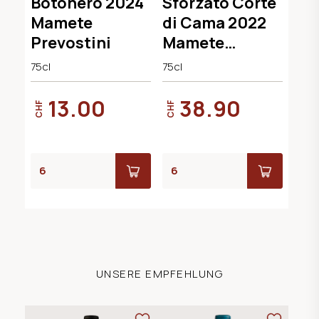
Botonero 2024
Sforzato Corte
Mamete
di Cama 2022
Prevostini
Mamete
Prevostini
75cl
75cl
13.00
38.90
CHF
CHF
UNSERE EMPFEHLUNG