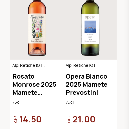
Alpi Retiche IGT
Alpi Retiche IGT
Rosato
Rosato
Opera Bianco
Monrose 2025
2025 Mamete
Mamete
Prevostini
Prevostini
75cl
75cl
14.50
21.00
CHF
CHF