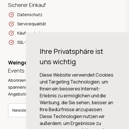
Sicherer Einkauf
Datenschutz
Servicequalität
Käuferschutz
SSL-Verschlüsselung
Ihre Privatsphäre ist
uns wichtig
Weingeschichten,
Events und Neuigkeiten!
Diese Website verwendet Cookies
Abonnieren Sie unseren Newsletter und erhalten Sie
und Targeting Technologien, um
spannende Weingeschichten, Neuigkeiten und tolle
Ihnen ein besseres Internet-
Angebote direkt in Ihre Mailbox.
Erlebnis zu ermöglichen und die
Werbung, die Sie sehen, besser an
Ihre Bedürfnisse anzupassen.
Newsletter abonnieren
Diese Technologien nutzen wir
außerdem, um Ergebnisse zu