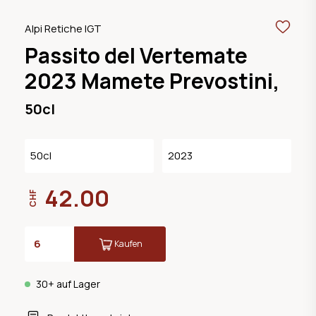
Alpi Retiche IGT
Passito del Vertemate
2023 Mamete Prevostini,
50cl
50cl
2023
42.00
CHF
Kaufen
30+ auf Lager