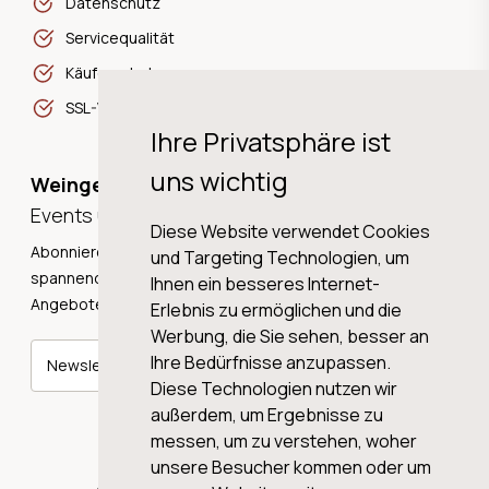
Datenschutz
Servicequalität
Käuferschutz
SSL-Verschlüsselung
Ihre Privatsphäre ist
uns wichtig
Weingeschichten,
Events und Neuigkeiten!
Diese Website verwendet Cookies
Abonnieren Sie unseren Newsletter und erhalten Sie
und Targeting Technologien, um
spannende Weingeschichten, Neuigkeiten und tolle
Ihnen ein besseres Internet-
Angebote direkt in Ihre Mailbox.
Erlebnis zu ermöglichen und die
Werbung, die Sie sehen, besser an
Ihre Bedürfnisse anzupassen.
Newsletter abonnieren
Diese Technologien nutzen wir
außerdem, um Ergebnisse zu
messen, um zu verstehen, woher
unsere Besucher kommen oder um