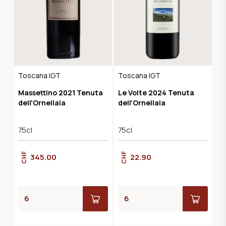
Toscana IGT
Toscana IGT
Massettino 2021 Tenuta
Le Volte 2024 Tenuta
dell'Ornellaia
dell'Ornellaia
75cl
75cl
CHF
CHF
345.00
22.90