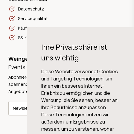
Datenschutz
Servicequalität
Käuferschutz
SSL-Verschlüsselung
Ihre Privatsphäre ist
uns wichtig
Weingeschichten,
Events und Neuigkeiten!
Diese Website verwendet Cookies
Abonnieren Sie unseren Newsletter und erhalten Sie
und Targeting Technologien, um
spannende Weingeschichten, Neuigkeiten und tolle
Ihnen ein besseres Internet-
Angebote direkt in Ihre Mailbox.
Erlebnis zu ermöglichen und die
Werbung, die Sie sehen, besser an
Ihre Bedürfnisse anzupassen.
Newsletter abonnieren
Diese Technologien nutzen wir
außerdem, um Ergebnisse zu
messen, um zu verstehen, woher