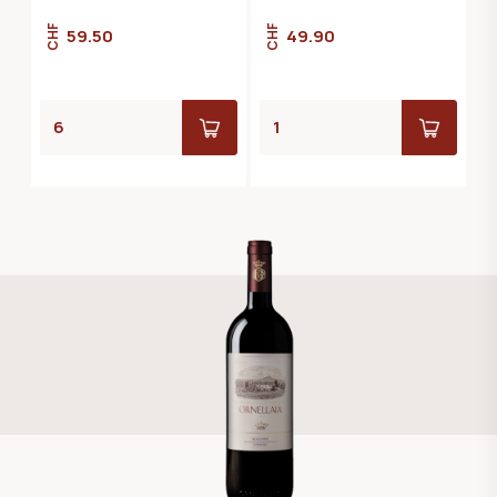
CHF
CHF
59.50
49.90