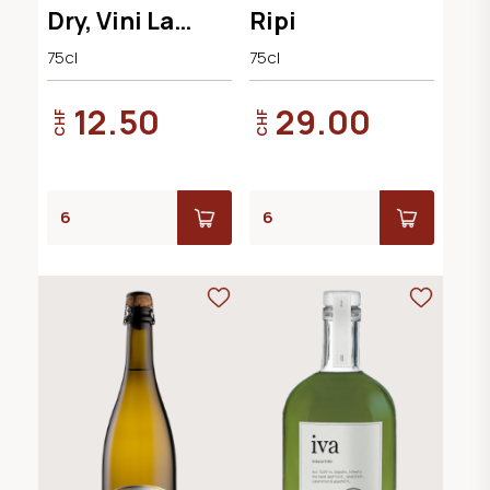
Dry, Vini La
Ripi
Delizia
75cl
75cl
12.50
29.00
CHF
CHF