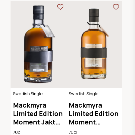
Swedish Single
Swedish Single
Malt Whisky
Malt Whisky
Mackmyra
Mackmyra
Limited Edition
Limited Edition
Moment Jakt
Moment
48.1°
Morgondagg
70cl
70cl