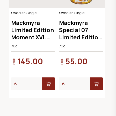
Swedish Single
Swedish Single
Malt Whisky
Malt Whisky
Mackmyra
Mackmyra
Limited Edition
Special 07
Moment XVI.
Limited Edition
48°
45.8°
70cl
70cl
145.00
55.00
CHF
CHF