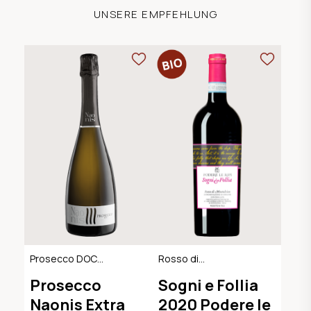
UNSERE EMPFEHLUNG
Prosecco DOC
Rosso di
Extra Dry
Montalcino DOC,
Prosecco
Sogni e Follia
BIO-Demeter
Naonis Extra
2020 Podere le