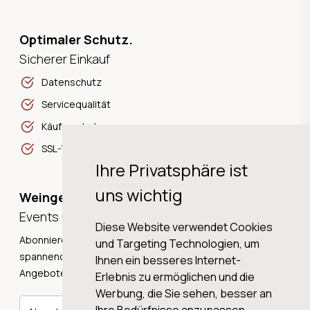
Optimaler Schutz.
Sicherer Einkauf
Datenschutz
Servicequalität
Käuferschutz
SSL-Verschlüsselung
Ihre Privatsphäre ist
uns wichtig
Weingeschichten,
Events und Neuigkeiten!
Diese Website verwendet Cookies
Abonnieren Sie unseren Newsletter und erhalten Sie
und Targeting Technologien, um
spannende Weingeschichten, Neuigkeiten und tolle
Ihnen ein besseres Internet-
Angebote direkt in Ihre Mailbox.
Erlebnis zu ermöglichen und die
Werbung, die Sie sehen, besser an