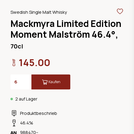
Swedish Single Malt Whisky
Mackmyra Limited Edition
Moment Malström 46.4°,
70cl
145.00
CHF
Kaufen
2 auf Lager
Produktbeschrieb
46.4%
988470--