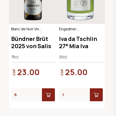
Blanc de Noir Vin
Engadiner
Mousseux, AOC
Kräuterlikör
Bündner Brüt
Iva da Tschlin
Graubünden
2025 von Salis
27° Mia Iva
75cl
20cl
23.00
25.00
CHF
CHF