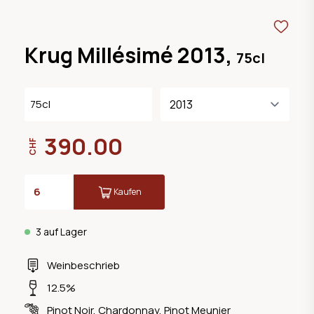
Krug Millésimé 2013,
75cl
75cl
390.00
CHF
Kaufen
3 auf Lager
Weinbeschrieb
12.5%
Pinot Noir
,
Chardonnay
,
Pinot Meunier