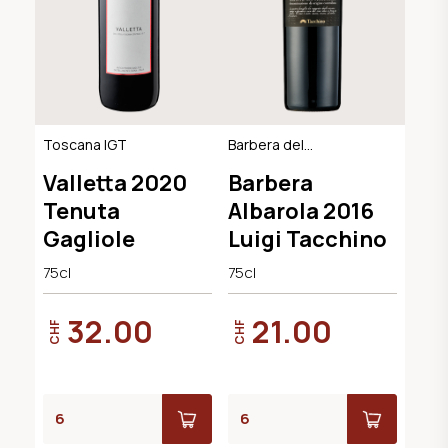
Toscana IGT
Barbera del
Monferrato DOC
Valletta 2020
Barbera
Tenuta
Albarola 2016
Gagliole
Luigi Tacchino
75cl
75cl
32.00
21.00
CHF
CHF