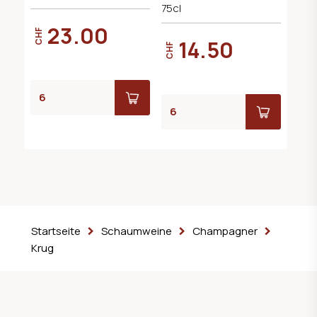
Argiolas
75cl
23.00
CHF
14.50
CHF
Startseite
Schaumweine
Champagner
Krug