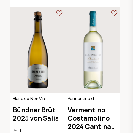
Blanc de Noir Vin
Vermentino di
Mousseux, AOC
Sardegna DOC
Bündner Brüt
Vermentino
Graubünden
2025 von Salis
Costamolino
2024 Cantina
75cl