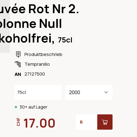
vée Rot Nr 2.
olonne Null
koholfrei,
75cl
Produktbeschrieb
Tempranillo
27127500
75cl
30+ auf Lager
17.00
CHF