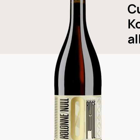
Cu
K
al