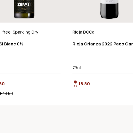
l free, Sparkling Dry
Rioja DOCa
SI Blanc 0%
Rioja Crianza 2022 Paco Gar
75cl
CHF
50
18.50
F 13.50