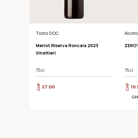
Ticino DOC
Alcoho
Merlot Riserva Roncaia 2023
ZERO'
Vinattieri
75cl
75cl
CHF
CHF
27.00
10.
CH