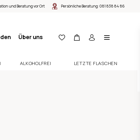
tion und Beratung vor Ort
Persönliche Beratung:
081 838 84 86
nden
Über uns
N
ALKOHOLFREI
LETZTE FLASCHEN