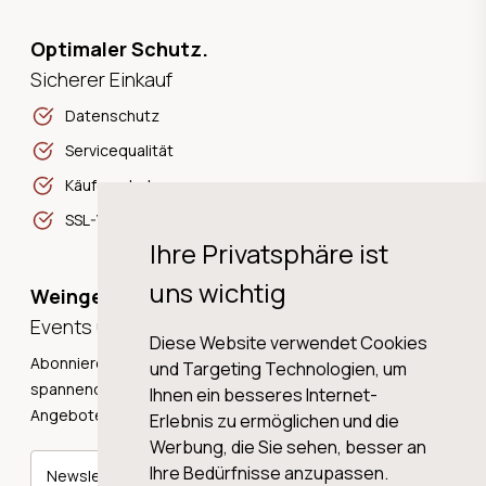
Optimaler Schutz.
Sicherer Einkauf
Datenschutz
Servicequalität
Käuferschutz
SSL-Verschlüsselung
Ihre Privatsphäre ist
uns wichtig
Weingeschichten,
Events und Neuigkeiten!
Diese Website verwendet Cookies
Abonnieren Sie unseren Newsletter und erhalten Sie
und Targeting Technologien, um
spannende Weingeschichten, Neuigkeiten und tolle
Ihnen ein besseres Internet-
Angebote direkt in Ihre Mailbox.
Erlebnis zu ermöglichen und die
Werbung, die Sie sehen, besser an
Ihre Bedürfnisse anzupassen.
Newsletter abonnieren