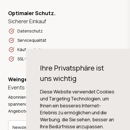
Optimaler Schutz.
Sicherer Einkauf
Datenschutz
Servicequalität
Käuferschutz
SSL-Verschlüsselung
Ihre Privatsphäre ist
uns wichtig
Weingeschichten,
Events und Neuigkeiten!
Diese Website verwendet Cookies
Abonnieren Sie unseren Newsletter und erhalten Sie
und Targeting Technologien, um
spannende Weingeschichten, Neuigkeiten und tolle
Ihnen ein besseres Internet-
Angebote direkt in Ihre Mailbox.
Erlebnis zu ermöglichen und die
Werbung, die Sie sehen, besser an
Ihre Bedürfnisse anzupassen.
Newsletter abonnieren