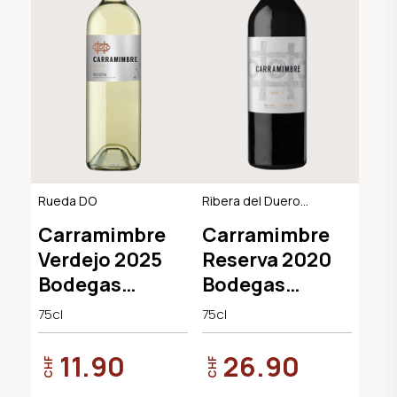
Rueda DO
Ribera del Duero
DO
Carramimbre
Carramimbre
Verdejo 2025
Reserva 2020
Bodegas
Bodegas
Carramimbre
Carramimbre
75cl
75cl
11.90
26.90
CHF
CHF