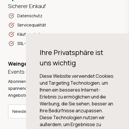
Sicherer Einkauf
Datenschutz
Servicequalität
Käuferschutz
SSL-Verschlüsselung
Ihre Privatsphäre ist
uns wichtig
Weingeschichten,
Events und Neuigkeiten!
Diese Website verwendet Cookies
Abonnieren Sie unseren Newsletter und erhalten Sie
und Targeting Technologien, um
spannende Weingeschichten, Neuigkeiten und tolle
Ihnen ein besseres Internet-
Angebote direkt in Ihre Mailbox.
Erlebnis zu ermöglichen und die
Werbung, die Sie sehen, besser an
Ihre Bedürfnisse anzupassen.
Newsletter abonnieren
Diese Technologien nutzen wir
außerdem, um Ergebnisse zu