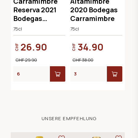
Carramimbre
Altamimbre
Reserva 2021
2020 Bodegas
Bodegas
Carramimbre
Carramimbre
75cl
75cl
26.90
34.90
CHF
CHF
CHF 29.90
CHF 38.00
UNSERE EMPFEHLUNG