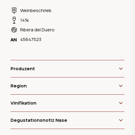
Weinbeschrieb
14%
Ribera del Duero
45647523
Produzent
Region
Vinifikation
Degustationsnotiz Nase