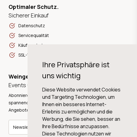
Optimaler Schutz.
Sicherer Einkauf
Datenschutz
Servicequalität
Käuferschutz
SSL-Verschlüsselung
Ihre Privatsphäre ist
uns wichtig
Weingeschichten,
Events und Neuigkeiten!
Diese Website verwendet Cookies
Abonnieren Sie unseren Newsletter und erhalten Sie
und Targeting Technologien, um
spannende Weingeschichten, Neuigkeiten und tolle
Ihnen ein besseres Internet-
Angebote direkt in Ihre Mailbox.
Erlebnis zu ermöglichen und die
Werbung, die Sie sehen, besser an
Ihre Bedürfnisse anzupassen.
Newsletter abonnieren
Diese Technologien nutzen wir