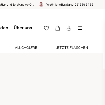
tion und Beratung vor Ort
Persönliche Beratung:
081 838 84 86
nden
Über uns
N
ALKOHOLFREI
LETZTE FLASCHEN