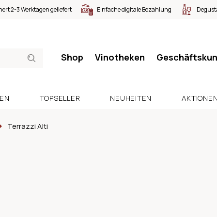
nert 2-3 Werktagen geliefert
Einfache digitale Bezahlung
Degusta
Shop
Vinotheken
Geschäftsku
SEN
TOPSELLER
NEUHEITEN
AKTIONE
Terrazzi Alti