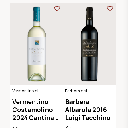
Vermentino di
Barbera del
Sardegna DOC
Monferrato DOC
Vermentino
Barbera
Costamolino
Albarola 2016
2024 Cantina
Luigi Tacchino
Argiolas
75cl
75cl