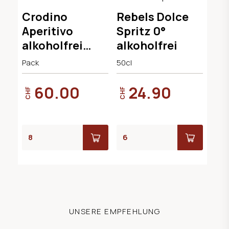
verkaufen
Alternative
Crodino
Rebels Dolce
Aperitivo
Spritz 0°
alkoholfrei
alkoholfrei
24x17.5cl
Pack
50cl
60.00
24.90
CHF
CHF
UNSERE EMPFEHLUNG