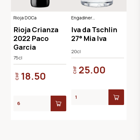
Rioja DOCa
Engadiner
Kräuterlikör
Rioja Crianza
Iva da Tschlin
2022 Paco
27° Mia Iva
Garcia
20cl
75cl
25.00
CHF
18.50
CHF