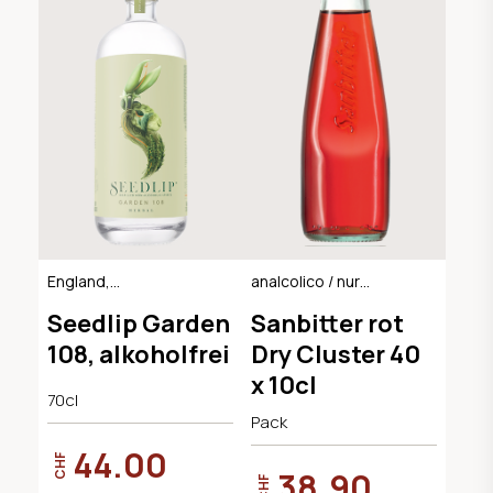
England,
analcolico / nur
alkoholfreie Gin-
Kartonweise
Seedlip Garden
Sanbitter rot
Alternative
verkaufen
108, alkoholfrei
Dry Cluster 40
x 10cl
70cl
Pack
44.00
CHF
38.90
CHF