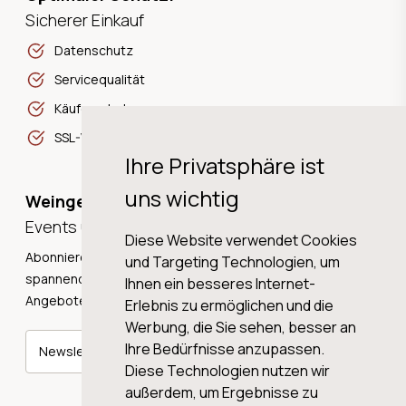
Sicherer Einkauf
Datenschutz
Servicequalität
Käuferschutz
SSL-Verschlüsselung
Ihre Privatsphäre ist
uns wichtig
Weingeschichten,
Events und Neuigkeiten!
Diese Website verwendet Cookies
Abonnieren Sie unseren Newsletter und erhalten Sie
und Targeting Technologien, um
spannende Weingeschichten, Neuigkeiten und tolle
Ihnen ein besseres Internet-
Angebote direkt in Ihre Mailbox.
Erlebnis zu ermöglichen und die
Werbung, die Sie sehen, besser an
Ihre Bedürfnisse anzupassen.
Newsletter abonnieren
Diese Technologien nutzen wir
außerdem, um Ergebnisse zu