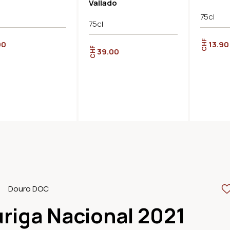
Vallado
75cl
75cl
CHF
90
13.90
CHF
39.00
Douro DOC
riga Nacional 2021