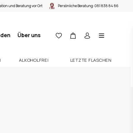
tion und Beratung vor Ort
Persönliche Beratung:
081 838 84 86
nden
Über uns
N
ALKOHOLFREI
LETZTE FLASCHEN