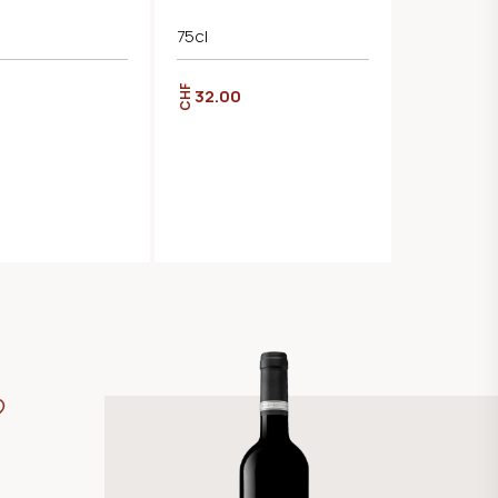
75cl
CHF
32.00