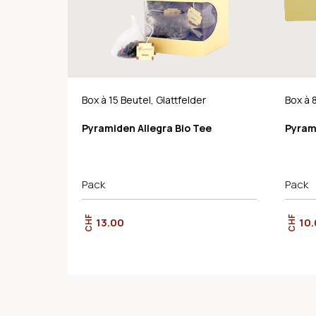
Box à 15 Beutel, Glattfelder
Box à 
Pyramiden Allegra Bio Tee
Pyram
Pack
Pack
CHF
CHF
13.00
10