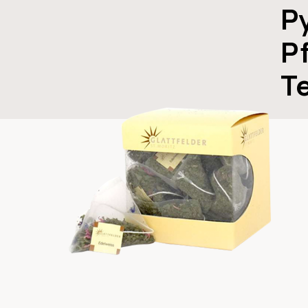
P
Pf
T