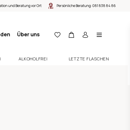
tion und Beratung vor Ort
Persönliche Beratung:
081 838 84 86
nden
Über uns
N
ALKOHOLFREI
LETZTE FLASCHEN