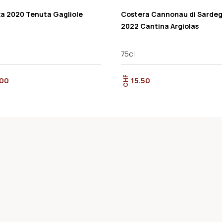
ta 2020 Tenuta Gagliole
Costera Cannonau di Sarde
2022 Cantina Argiolas
75cl
CHF
.00
15.50