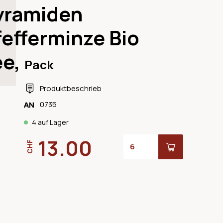
yramiden
efferminze Bio
ee,
Pack
Produktbeschrieb
0735
4 auf Lager
13.00
CHF