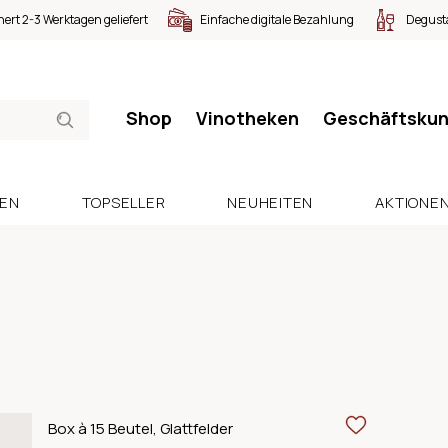
nert 2-3 Werktagen geliefert
Einfache digitale Bezahlung
Degusta
Shop
Vinotheken
Geschäftsku
SEN
TOPSELLER
NEUHEITEN
AKTIONE
Box à 15 Beutel, Glattfelder