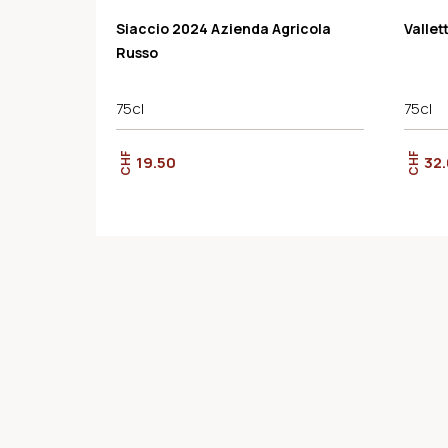
Siaccio 2024 Azienda Agricola
Vallet
Russo
75cl
75cl
CHF
CHF
19.50
32