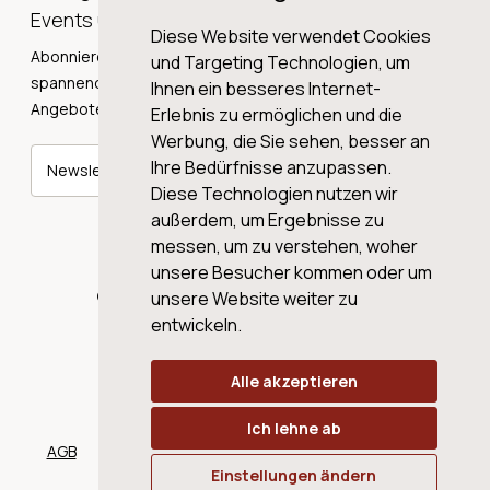
Events und Neuigkeiten!
Diese Website verwendet Cookies
Abonnieren Sie unseren Newsletter und erhalten Sie
und Targeting Technologien, um
spannende Weingeschichten, Neuigkeiten und tolle
Ihnen ein besseres Internet-
Angebote direkt in Ihre Mailbox.
Erlebnis zu ermöglichen und die
Werbung, die Sie sehen, besser an
Ihre Bedürfnisse anzupassen.
Newsletter abonnieren
Diese Technologien nutzen wir
außerdem, um Ergebnisse zu
messen, um zu verstehen, woher
unsere Besucher kommen oder um
© 2026 WINE AG VALENTIN & VON SALIS
unsere Website weiter zu
entwickeln.
Alle akzeptieren
Ich lehne ab
AGB
Datenschutz
Impressum
Cookies
Einstellungen ändern