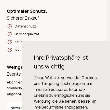
Optimaler Schutz.
Sicherer Einkauf
Datenschutz
Servicequalität
Käuferschutz
SSL-Verschlüsselung
Ihre Privatsphäre ist
uns wichtig
Weingeschichten,
Events und Neuigkeiten!
Diese Website verwendet Cookies
Abonnieren Sie unseren Newsletter und erhalten Sie
und Targeting Technologien, um
spannende Weingeschichten, Neuigkeiten und tolle
Ihnen ein besseres Internet-
Angebote direkt in Ihre Mailbox.
Erlebnis zu ermöglichen und die
Werbung, die Sie sehen, besser an
Ihre Bedürfnisse anzupassen.
Newsletter abonnieren