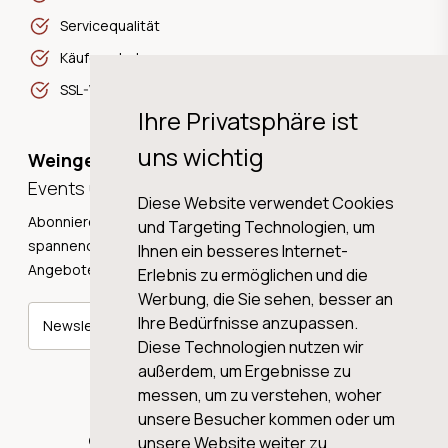
Servicequalität
Käuferschutz
SSL-Verschlüsselung
Ihre Privatsphäre ist
uns wichtig
Weingeschichten,
Events und Neuigkeiten!
Diese Website verwendet Cookies
Abonnieren Sie unseren Newsletter und erhalten Sie
und Targeting Technologien, um
spannende Weingeschichten, Neuigkeiten und tolle
Ihnen ein besseres Internet-
Angebote direkt in Ihre Mailbox.
Erlebnis zu ermöglichen und die
Werbung, die Sie sehen, besser an
Ihre Bedürfnisse anzupassen.
Newsletter abonnieren
Diese Technologien nutzen wir
außerdem, um Ergebnisse zu
messen, um zu verstehen, woher
unsere Besucher kommen oder um
© 2026 WINE AG VALENTIN & VON SALIS
unsere Website weiter zu