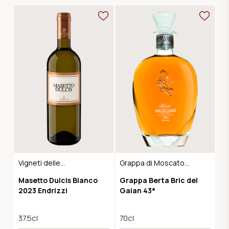
Vigneti delle
Grappa di Moscato
Dolomiti IGP
Barrique
Masetto Dulcis Bianco
Grappa Berta Bric del
2023 Endrizzi
Gaian 43°
37.5cl
70cl