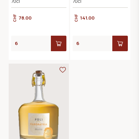
70cl
70cl
CHF
CHF
78.00
141.00