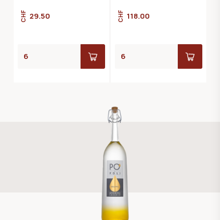
CHF
CHF
29.50
118.00