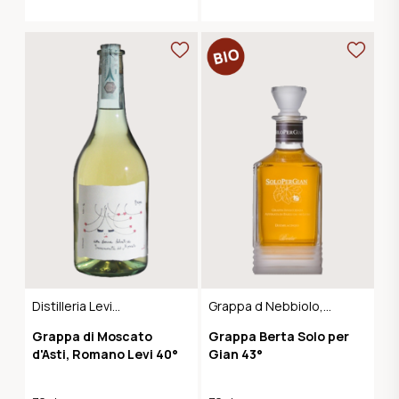
Distilleria Levi
Grappa d Nebbiolo,
Serafino
Barbera und
Grappa di Moscato
Grappa Berta Solo per
Moscato
d'Asti, Romano Levi 40°
Gian 43°