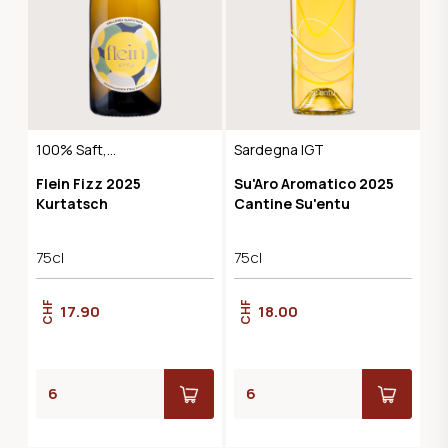
100% Saft,
Sardegna IGT
Naturbelassen,
Flein Fizz 2025
Su'Aro Aromatico 2025
Vegan, alkoholfrei
Kurtatsch
Cantine Su'entu
75cl
75cl
CHF
CHF
17.90
18.00