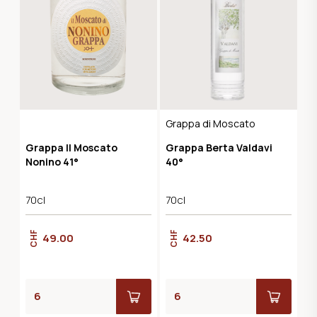
Grappa di Moscato
Grappa Il Moscato
Grappa Berta Valdavi
Nonino 41°
40°
70cl
70cl
CHF
CHF
49.00
42.50