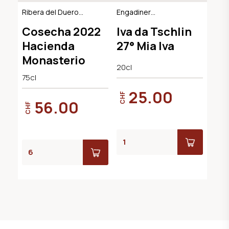
Ribera del Duero
Engadiner
DO, BIO
Kräuterlikör
Cosecha 2022
Iva da Tschlin
Hacienda
27° Mia Iva
Monasterio
20cl
75cl
25.00
CHF
56.00
CHF