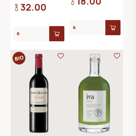
18.00
CHF
32.00
CHF