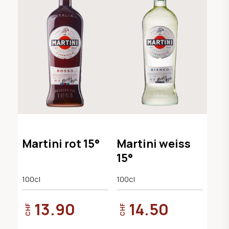
Martini rot 15°
Martini weiss
15°
100cl
100cl
13.90
14.50
CHF
CHF