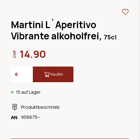
Martini L`Aperitivo
Vibrante alkoholfrei,
75cl
14.90
CHF
Kaufen
15 auf Lager
Produktbeschrieb
956675--