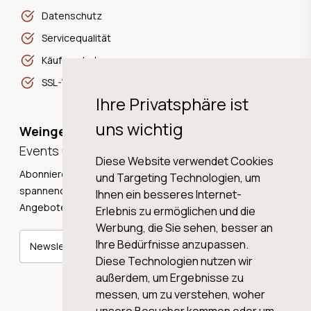
Datenschutz
Servicequalität
Käuferschutz
SSL-Verschlüsselung
Ihre Privatsphäre ist
uns wichtig
Weingeschichten,
Events und Neuigkeiten!
Diese Website verwendet Cookies
Abonnieren Sie unseren Newsletter und erhalten Sie
und Targeting Technologien, um
spannende Weingeschichten, Neuigkeiten und tolle
Ihnen ein besseres Internet-
Angebote direkt in Ihre Mailbox.
Erlebnis zu ermöglichen und die
Werbung, die Sie sehen, besser an
Ihre Bedürfnisse anzupassen.
Newsletter abonnieren
Diese Technologien nutzen wir
außerdem, um Ergebnisse zu
messen, um zu verstehen, woher