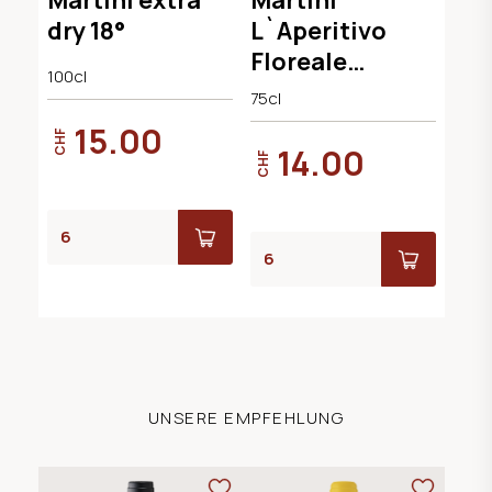
dry 18°
L`Aperitivo
Floreale
100cl
alkoholfrei
75cl
15.00
CHF
14.00
CHF
UNSERE EMPFEHLUNG