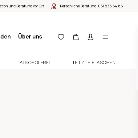
tion und Beratung vor Ort
Persönliche Beratung:
081 838 84 86
nden
Über uns
N
ALKOHOLFREI
LETZTE FLASCHEN