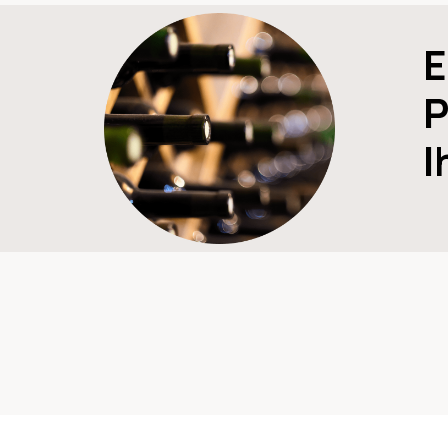
E
P
I