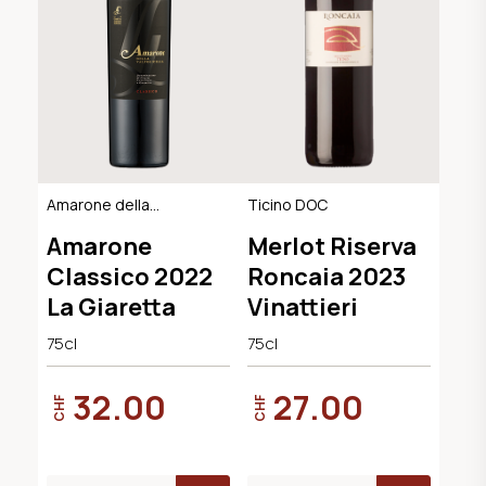
Amarone della
Ticino DOC
Valpolicella
Amarone
Merlot Riserva
Classico DOCG
Classico 2022
Roncaia 2023
La Giaretta
Vinattieri
75cl
75cl
32.00
27.00
CHF
CHF