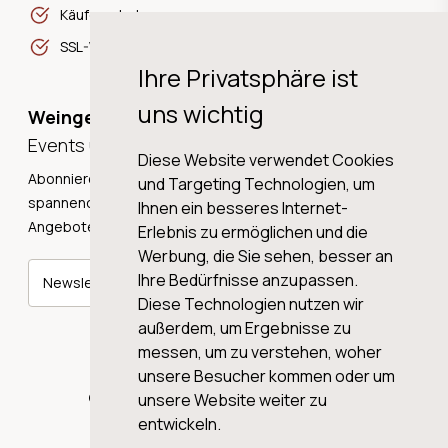
Käuferschutz
SSL-Verschlüsselung
Ihre Privatsphäre ist
uns wichtig
Weingeschichten,
Events und Neuigkeiten!
Diese Website verwendet Cookies
Abonnieren Sie unseren Newsletter und erhalten Sie
und Targeting Technologien, um
spannende Weingeschichten, Neuigkeiten und tolle
Ihnen ein besseres Internet-
Angebote direkt in Ihre Mailbox.
Erlebnis zu ermöglichen und die
Werbung, die Sie sehen, besser an
Ihre Bedürfnisse anzupassen.
Newsletter abonnieren
Diese Technologien nutzen wir
außerdem, um Ergebnisse zu
messen, um zu verstehen, woher
unsere Besucher kommen oder um
© 2026 WINE AG VALENTIN & VON SALIS
unsere Website weiter zu
entwickeln.