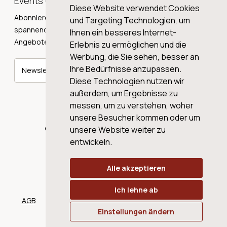
Events und Neuigkeiten!
Diese Website verwendet Cookies
Abonnieren Sie unseren Newsletter und erhalten Sie
und Targeting Technologien, um
spannende Weingeschichten, Neuigkeiten und tolle
Ihnen ein besseres Internet-
Angebote direkt in Ihre Mailbox.
Erlebnis zu ermöglichen und die
Werbung, die Sie sehen, besser an
Ihre Bedürfnisse anzupassen.
Newsletter abonnieren
Diese Technologien nutzen wir
außerdem, um Ergebnisse zu
messen, um zu verstehen, woher
unsere Besucher kommen oder um
© 2026 WINE AG VALENTIN & VON SALIS
unsere Website weiter zu
entwickeln.
Alle akzeptieren
Ich lehne ab
AGB
Datenschutz
Impressum
Cookies
Einstellungen ändern