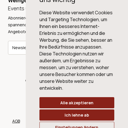
Weingeschichten,
Events und Neuigkeiten!
Diese Website verwendet Cookies
Abonnieren Sie unseren Newsletter und erhalten Sie
und Targeting Technologien, um
spannende Weingeschichten, Neuigkeiten und tolle
Ihnen ein besseres Internet-
Angebote direkt in Ihre Mailbox.
Erlebnis zu ermöglichen und die
Werbung, die Sie sehen, besser an
Ihre Bedürfnisse anzupassen.
Newsletter abonnieren
Diese Technologien nutzen wir
außerdem, um Ergebnisse zu
messen, um zu verstehen, woher
unsere Besucher kommen oder um
© 2026 WINE AG VALENTIN & VON SALIS
unsere Website weiter zu
entwickeln.
Alle akzeptieren
Ich lehne ab
AGB
Datenschutz
Impressum
Cookies
Einstellungen ändern