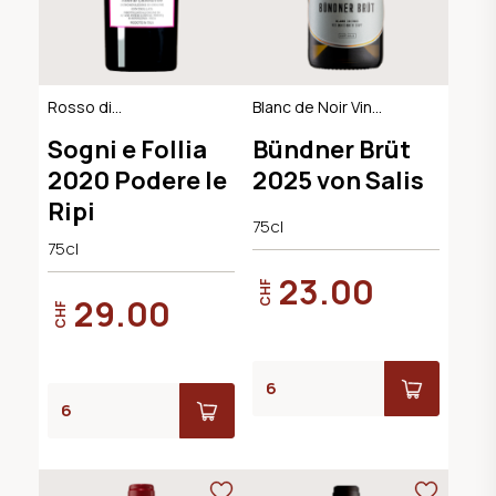
Rosso di
Blanc de Noir Vin
Montalcino DOC,
Mousseux, AOC
Sogni e Follia
Bündner Brüt
BIO-Demeter
Graubünden
2020 Podere le
2025 von Salis
Ripi
75cl
75cl
23.00
CHF
29.00
CHF