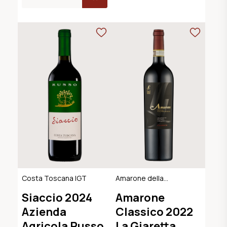
Costa Toscana IGT
Amarone della
Valpolicella
Siaccio 2024
Amarone
Classico DOCG
Azienda
Classico 2022
Agricola Russo
La Giaretta