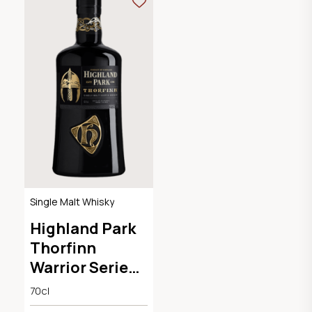
Single Malt Whisky
Highland Park
Thorfinn
Warrior Series
45.1°
70cl