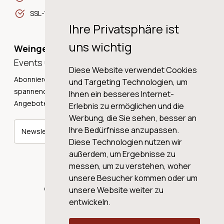
SSL-Verschlüsselung
Ihre Privatsphäre ist
uns wichtig
Weingeschichten,
Events und Neuigkeiten!
Diese Website verwendet Cookies
Abonnieren Sie unseren Newsletter und erhalten Sie
und Targeting Technologien, um
spannende Weingeschichten, Neuigkeiten und tolle
Ihnen ein besseres Internet-
Angebote direkt in Ihre Mailbox.
Erlebnis zu ermöglichen und die
Werbung, die Sie sehen, besser an
Ihre Bedürfnisse anzupassen.
Newsletter abonnieren
Diese Technologien nutzen wir
außerdem, um Ergebnisse zu
messen, um zu verstehen, woher
unsere Besucher kommen oder um
© 2026 WINE AG VALENTIN & VON SALIS
unsere Website weiter zu
entwickeln.