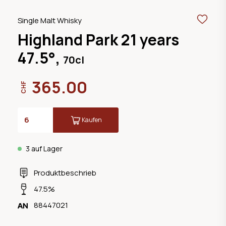
Single Malt Whisky
Highland Park 21 years
47.5°,
70cl
365.00
CHF
Kaufen
3 auf Lager
Produktbeschrieb
47.5%
88447021