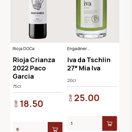
Rioja DOCa
Engadiner
Kräuterlikör
Rioja Crianza
Iva da Tschlin
2022 Paco
27° Mia Iva
Garcia
20cl
75cl
25.00
CHF
18.50
CHF