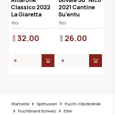
Classico DOCG
Classico 2022
2021 Cantine
La Giaretta
Su'entu
75cl
75cl
32.00
26.00
CHF
CHF
Startseite
Spirituosen
Frucht-/Obstbrände
Fruchtbrand Schweiz
Etter