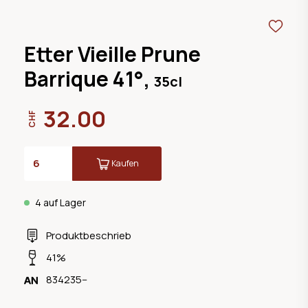
Etter Vieille Prune
Barrique 41°,
35cl
32.00
CHF
Kaufen
4 auf Lager
Produktbeschrieb
41%
834235--