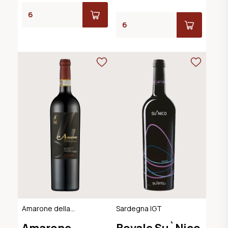
Amarone della
Sardegna IGT
Valpolicella
Amarone
Bovale Su`Nico