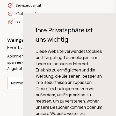
Servicequalität
Käuferschutz
SSL-Verschlüsselung
Ihre Privatsphäre ist
uns wichtig
Weingeschichten,
Events und Neuigkeiten!
Diese Website verwendet Cookies
Abonnieren Sie unseren Newsletter und erhalten Sie
und Targeting Technologien, um
spannende Weingeschichten, Neuigkeiten und tolle
Ihnen ein besseres Internet-
Angebote direkt in Ihre Mailbox.
Erlebnis zu ermöglichen und die
Werbung, die Sie sehen, besser an
Ihre Bedürfnisse anzupassen.
Newsletter abonnieren
Diese Technologien nutzen wir
außerdem, um Ergebnisse zu
messen, um zu verstehen, woher
unsere Besucher kommen oder um
© 2026 WINE AG VALENTIN & VON SALIS
unsere Website weiter zu