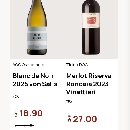
AOC Graubünden
Ticino DOC
Blanc de Noir
Merlot Riserva
2025 von Salis
Roncaia 2023
Vinattieri
75cl
75cl
18.90
CHF
27.00
CHF
CHF 21.00