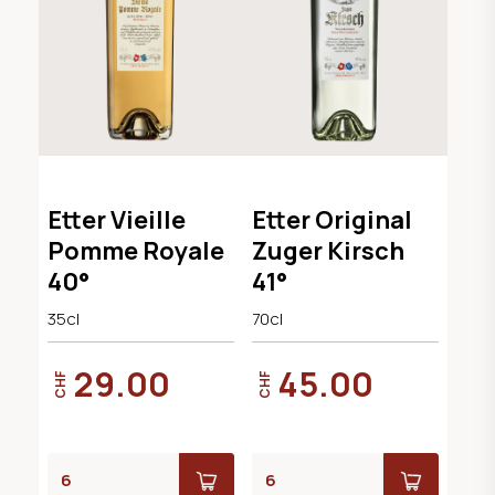
Etter Vieille
Etter Original
Pomme Royale
Zuger Kirsch
40°
41°
35cl
70cl
29.00
45.00
CHF
CHF