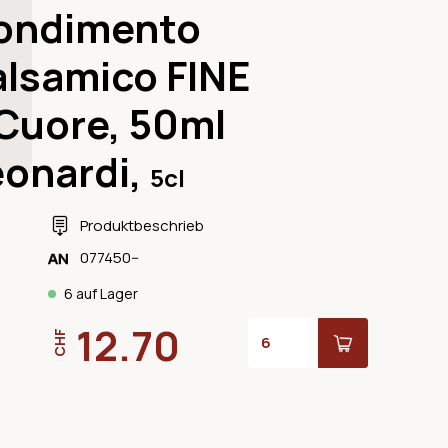
ondimento
alsamico FINE
 Cuore, 50ml
eonardi,
5cl
Produktbeschrieb
077450--
6 auf Lager
12.70
CHF