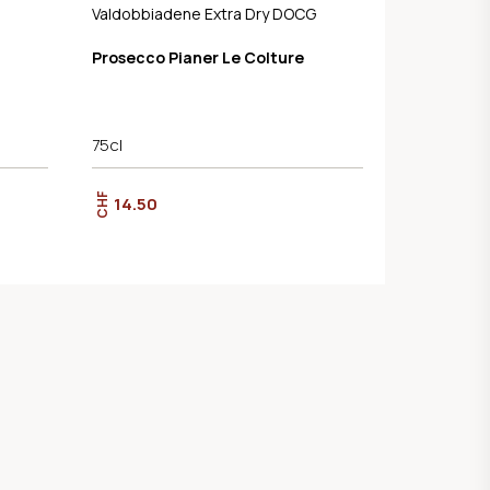
Valdobbiadene Extra Dry DOCG
Prosecco Pianer Le Colture
75cl
CHF
14.50