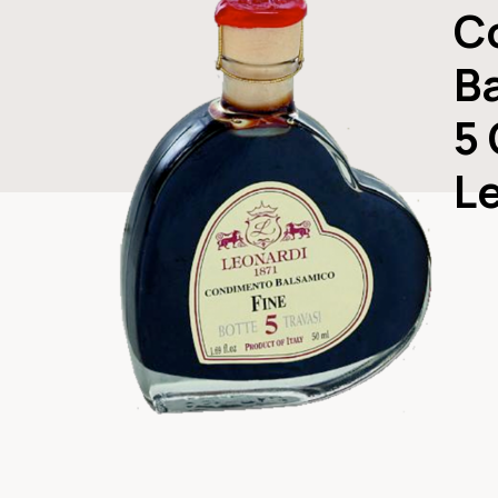
C
B
5
L