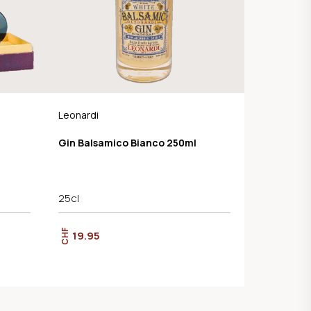
Leonardi
Gin Balsamico Bianco 250ml
25cl
CHF
19.95