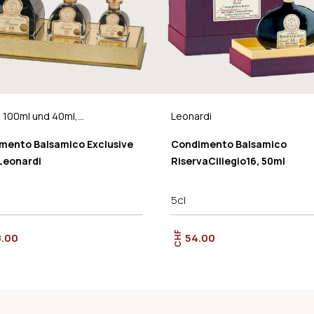
 100ml und 40ml,
Leonardi
di
mento Balsamico Exclusive
Condimento Balsamico
 Leonardi
RiservaCiliegio16, 50ml
5cl
CHF
8.00
54.00