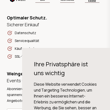
Optimaler Schutz.
Sicherer Einkauf
Datenschutz
Servicequalität
Käuferschutz
SSL-Verschlüsselung
Ihre Privatsphäre ist
uns wichtig
Weingeschichten,
Events und Neuigkeiten!
Diese Website verwendet Cookies
Abonnieren Sie unseren Newsletter und erhalten Sie
und Targeting Technologien, um
spannende Weingeschichten, Neuigkeiten und tolle
Ihnen ein besseres Internet-
Angebote direkt in Ihre Mailbox.
Erlebnis zu ermöglichen und die
Werbung, die Sie sehen, besser an