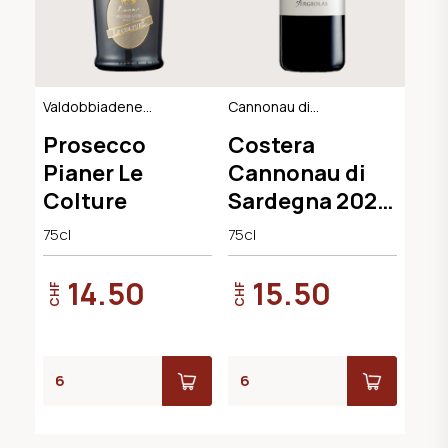
Valdobbiadene
Cannonau di
Extra Dry DOCG
Sardegna DOC
Prosecco
Costera
Pianer Le
Cannonau di
Colture
Sardegna 2022
Cantina
75cl
75cl
Argiolas
14.50
15.50
CHF
CHF