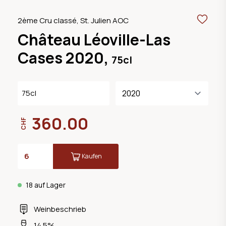
2ème Cru classé, St. Julien AOC
Château Léoville-Las
Cases 2020,
75cl
75cl
360.00
CHF
Kaufen
18 auf Lager
Weinbeschrieb
14.5%