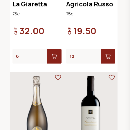
La Giaretta
Agricola Russo
75cl
75cl
32.00
19.50
CHF
CHF