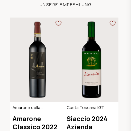
UNSERE EMPFEHLUNG
Amarone della
Costa Toscana IGT
Valpolicella
Amarone
Siaccio 2024
Classico DOCG
Classico 2022
Azienda