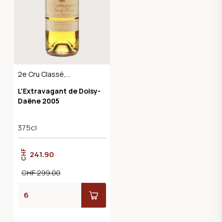
2e Cru Classé,
Sauternes AOC
L'Extravagant de Doisy-
Daëne 2005
37.5cl
CHF
241.90
CHF 299.00