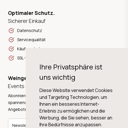
Optimaler Schutz.
Sicherer Einkauf
Datenschutz
Servicequalität
Käuferschutz
SSL-Verschlüsselung
Ihre Privatsphäre ist
uns wichtig
Weingeschichten,
Events und Neuigkeiten!
Diese Website verwendet Cookies
Abonnieren Sie unseren Newsletter und erhalten Sie
und Targeting Technologien, um
spannende Weingeschichten, Neuigkeiten und tolle
Ihnen ein besseres Internet-
Angebote direkt in Ihre Mailbox.
Erlebnis zu ermöglichen und die
Werbung, die Sie sehen, besser an
Ihre Bedürfnisse anzupassen.
Newsletter abonnieren