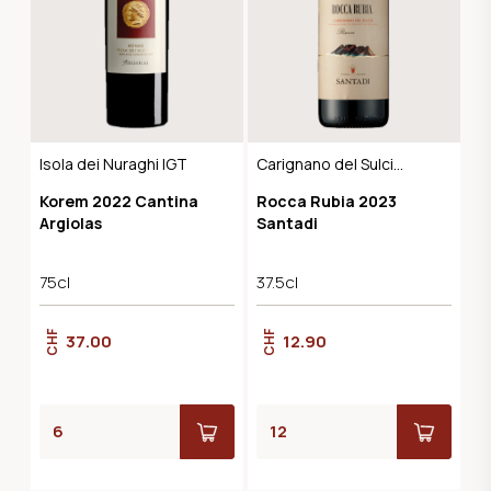
Isola dei Nuraghi IGT
Carignano del Sulcis
Riserva DOC
Korem 2022 Cantina
Rocca Rubia 2023
Argiolas
Santadi
75cl
37.5cl
CHF
CHF
37.00
12.90