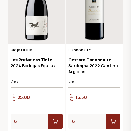
Rioja DOCa
Cannonau di
Sardegna DOC
Las Preferidas Tinto
Costera Cannonau di
2024 Bodegas Eguiluz
Sardegna 2022 Cantina
Argiolas
75cl
75cl
CHF
CHF
25.00
15.50