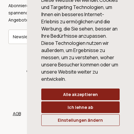
Diese Website verwendet Cookies
Abonnieren Sie unseren Newsletter und erhalten Sie
und Targeting Technologien, um
spannende Weingeschichten, Neuigkeiten und tolle
Ihnen ein besseres Internet-
Angebote direkt in Ihre Mailbox.
Erlebnis zu ermöglichen und die
Werbung, die Sie sehen, besser an
Ihre Bedürfnisse anzupassen.
Newsletter abonnieren
Diese Technologien nutzen wir
außerdem, um Ergebnisse zu
messen, um zu verstehen, woher
unsere Besucher kommen oder um
© 2026 WINE AG VALENTIN & VON SALIS
unsere Website weiter zu
entwickeln.
Alle akzeptieren
Ich lehne ab
AGB
Datenschutz
Impressum
Cookies
Einstellungen ändern