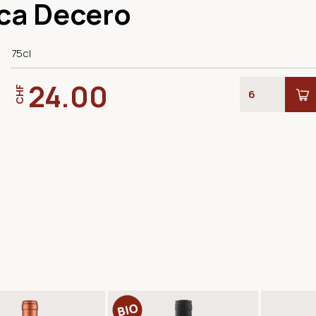
ca Decero
75cl
24.00
CHF