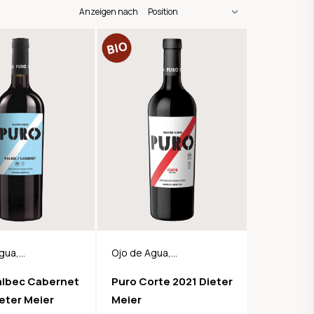
Anzeigen nach
gua,
Ojo de Agua,
ien, BIO
Argentinien, BIO
albec Cabernet
Puro Corte 2021 Dieter
eter Meier
Meier