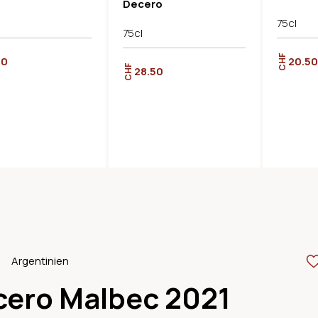
Decero
75cl
75cl
CHF
00
20.50
CHF
28.50
Argentinien
cero Malbec 2021