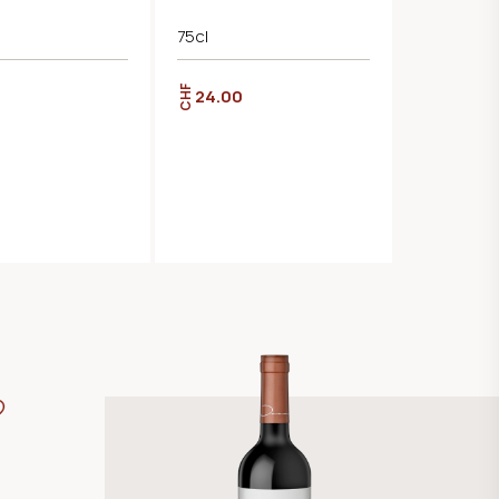
75cl
CHF
24.00