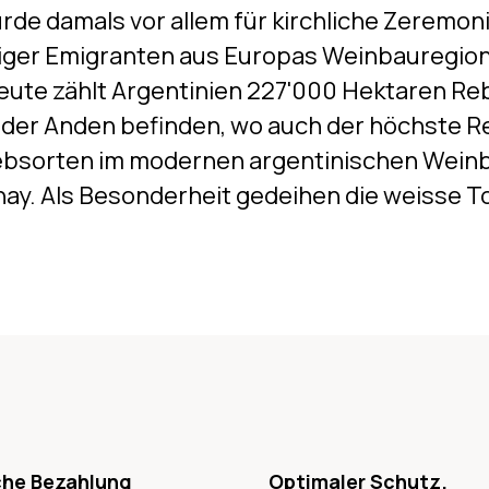
rde damals vor allem für kirchliche Zeremo
iger Emigranten aus Europas Weinbauregio
ute zählt Argentinien 227'000 Hektaren Rebf
 der Anden befinden, wo auch der höchste R
Rebsorten im modernen argentinischen Weinb
y. Als Besonderheit gedeihen die weisse To
che Bezahlung
Optimaler Schutz.