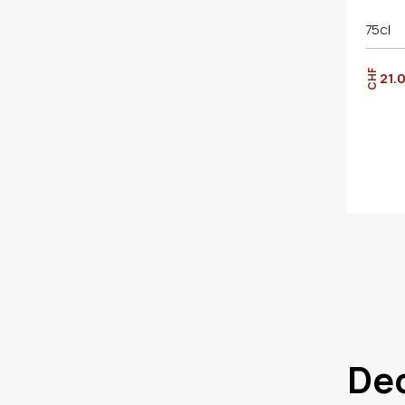
75cl
CHF
21.
De