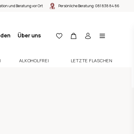
tion und Beratung vor Ort
Persönliche Beratung:
081 838 84 86
nden
Über uns
N
ALKOHOLFREI
LETZTE FLASCHEN