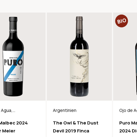
 Agua,
Argentinien
Ojo de A
inien, BIO
Argentin
Malbec 2024
The Owl & The Dust
Puro M
r Meier
Devil 2019 Finca
2024 Di