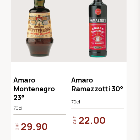
Amaro
Amaro
Montenegro
Ramazzotti 30°
23°
70cl
70cl
22.00
CHF
29.90
CHF