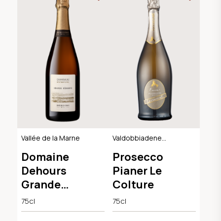
Vallée de la Marne
Valdobbiadene
Extra Dry DOCG
Domaine
Prosecco
Dehours
Pianer Le
Grande
Colture
Réserve Brut
75cl
75cl