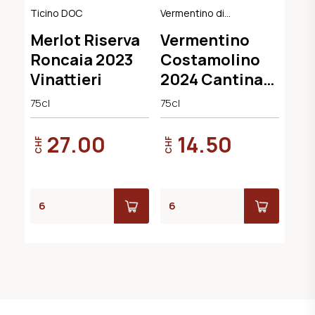
Ticino DOC
Vermentino di
Sardegna DOC
Merlot Riserva
Vermentino
Roncaia 2023
Costamolino
Vinattieri
2024 Cantina
Argiolas
75cl
75cl
27.00
14.50
CHF
CHF