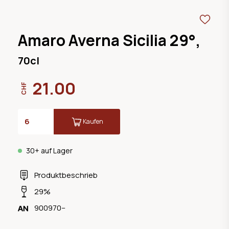
Amaro Averna Sicilia 29°,
70cl
21.00
CHF
Kaufen
30+ auf Lager
Produktbeschrieb
29%
900970--