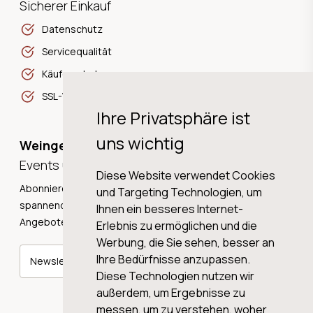
Sicherer Einkauf
Datenschutz
Servicequalität
Käuferschutz
SSL-Verschlüsselung
Ihre Privatsphäre ist
uns wichtig
Weingeschichten,
Events und Neuigkeiten!
Diese Website verwendet Cookies
Abonnieren Sie unseren Newsletter und erhalten Sie
und Targeting Technologien, um
spannende Weingeschichten, Neuigkeiten und tolle
Ihnen ein besseres Internet-
Angebote direkt in Ihre Mailbox.
Erlebnis zu ermöglichen und die
Werbung, die Sie sehen, besser an
Ihre Bedürfnisse anzupassen.
Newsletter abonnieren
Diese Technologien nutzen wir
außerdem, um Ergebnisse zu
messen, um zu verstehen, woher