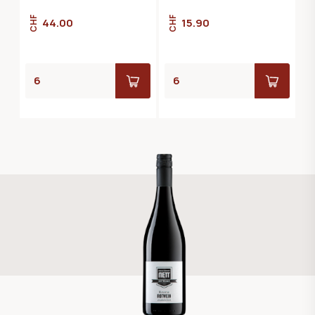
CHF
CHF
44.00
15.90