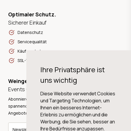
Optimaler Schutz.
Sicherer Einkauf
Datenschutz
Servicequalität
Käuferschutz
SSL-Verschlüsselung
Ihre Privatsphäre ist
uns wichtig
Weingeschichten,
Events und Neuigkeiten!
Diese Website verwendet Cookies
Abonnieren Sie unseren Newsletter und erhalten Sie
und Targeting Technologien, um
spannende Weingeschichten, Neuigkeiten und tolle
Ihnen ein besseres Internet-
Angebote direkt in Ihre Mailbox.
Erlebnis zu ermöglichen und die
Werbung, die Sie sehen, besser an
Ihre Bedürfnisse anzupassen.
Newsletter abonnieren