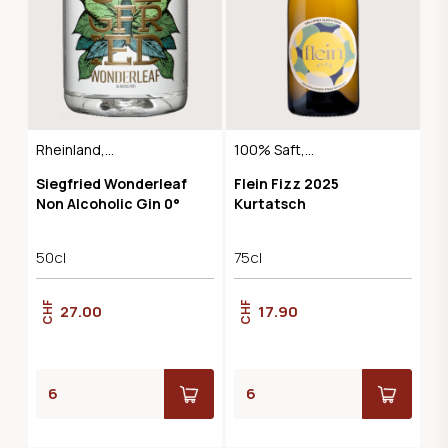
Rheinland,
100% Saft,
Deutschland vegan
Naturbelassen,
Siegfried Wonderleaf
Flein Fizz 2025
Vegan, alkoholfrei
Non Alcoholic Gin 0°
Kurtatsch
50cl
75cl
CHF
CHF
27.00
17.90