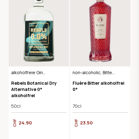
alkoholfreie Gin
non-alcoholic, Bitter
Alternative
alternative
Rebels Botanical Dry
Fluère Bitter alkoholfrei
Alternative 0°
0°
alkoholfrei
50cl
70cl
CHF
CHF
24.90
23.50