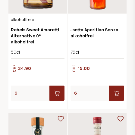
alkoholfreie
Amaretto Alternative
Rebels Sweet Amaretti
Jsotta Aperitivo Senza
Alternative 0°
alkoholfrei
alkoholfrei
50cl
75cl
CHF
CHF
24.90
15.00