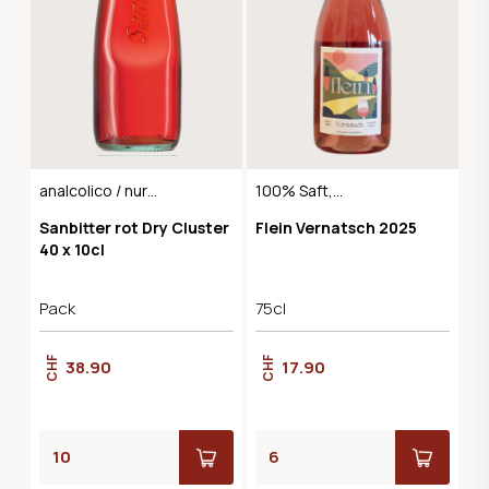
analcolico / nur
100% Saft,
Kartonweise
Naturbelassen,
Sanbitter rot Dry Cluster
Flein Vernatsch 2025
verkaufen
Vegan, alkoholfrei
40 x 10cl
Pack
75cl
CHF
CHF
38.90
17.90