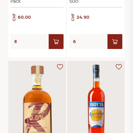
Pack
50cl
CHF
CHF
60.00
24.90