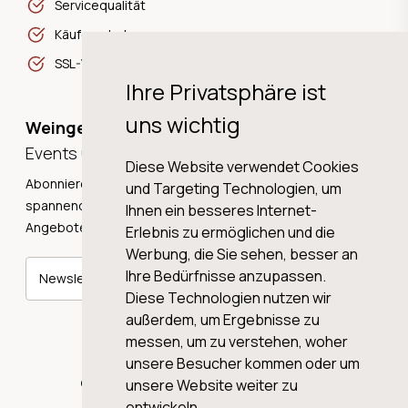
Servicequalität
Käuferschutz
SSL-Verschlüsselung
Ihre Privatsphäre ist
uns wichtig
Weingeschichten,
Events und Neuigkeiten!
Diese Website verwendet Cookies
Abonnieren Sie unseren Newsletter und erhalten Sie
und Targeting Technologien, um
spannende Weingeschichten, Neuigkeiten und tolle
Ihnen ein besseres Internet-
Angebote direkt in Ihre Mailbox.
Erlebnis zu ermöglichen und die
Werbung, die Sie sehen, besser an
Ihre Bedürfnisse anzupassen.
Newsletter abonnieren
Diese Technologien nutzen wir
außerdem, um Ergebnisse zu
messen, um zu verstehen, woher
unsere Besucher kommen oder um
© 2026 WINE AG VALENTIN & VON SALIS
unsere Website weiter zu
entwickeln.