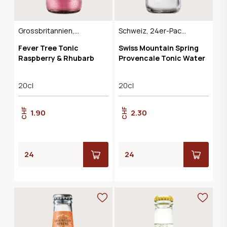
Grossbritannien,
Schweiz, 24er-Pack
24er-Pack
ehemals Rosemary
Fever Tree Tonic
Swiss Mountain Spring
Tonic
Raspberry & Rhubarb
Provencale Tonic Water
20cl
20cl
CHF
CHF
1.90
2.30