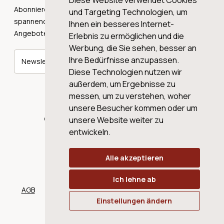
Diese Website verwendet Cookies
Abonnieren Sie unseren Newsletter und erhalten Sie
und Targeting Technologien, um
spannende Weingeschichten, Neuigkeiten und tolle
Ihnen ein besseres Internet-
Angebote direkt in Ihre Mailbox.
Erlebnis zu ermöglichen und die
Werbung, die Sie sehen, besser an
Ihre Bedürfnisse anzupassen.
Newsletter abonnieren
Diese Technologien nutzen wir
außerdem, um Ergebnisse zu
messen, um zu verstehen, woher
unsere Besucher kommen oder um
© 2026 WINE AG VALENTIN & VON SALIS
unsere Website weiter zu
entwickeln.
Alle akzeptieren
Ich lehne ab
AGB
Datenschutz
Impressum
Cookies
Einstellungen ändern