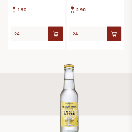
CHF
CHF
1.90
2.90