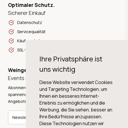
Optimaler Schutz.
Sicherer Einkauf
Datenschutz
Servicequalität
Käuferschutz
SSL-Verschlüsselung
Ihre Privatsphäre ist
uns wichtig
Weingeschichten,
Events und Neuigkeiten!
Diese Website verwendet Cookies
Abonnieren Sie unseren Newsletter und erhalten Sie
und Targeting Technologien, um
spannende Weingeschichten, Neuigkeiten und tolle
Ihnen ein besseres Internet-
Angebote direkt in Ihre Mailbox.
Erlebnis zu ermöglichen und die
Werbung, die Sie sehen, besser an
Ihre Bedürfnisse anzupassen.
Newsletter abonnieren
Diese Technologien nutzen wir