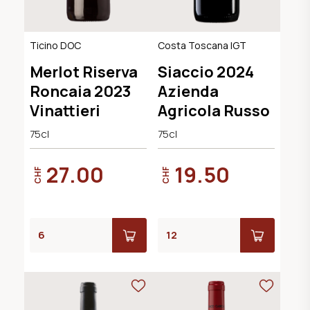
Ticino DOC
Costa Toscana IGT
Merlot Riserva
Siaccio 2024
Roncaia 2023
Azienda
Vinattieri
Agricola Russo
75cl
75cl
27.00
19.50
CHF
CHF