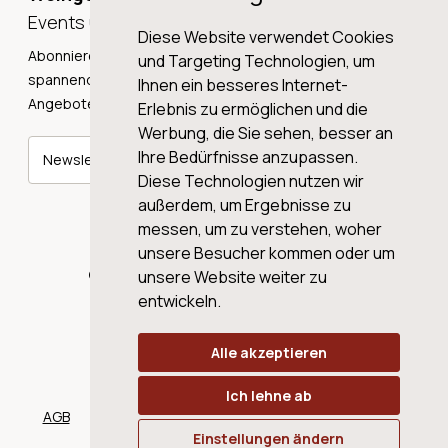
Events und Neuigkeiten!
Diese Website verwendet Cookies
Abonnieren Sie unseren Newsletter und erhalten Sie
und Targeting Technologien, um
spannende Weingeschichten, Neuigkeiten und tolle
Ihnen ein besseres Internet-
Angebote direkt in Ihre Mailbox.
Erlebnis zu ermöglichen und die
Werbung, die Sie sehen, besser an
Ihre Bedürfnisse anzupassen.
Newsletter abonnieren
Diese Technologien nutzen wir
außerdem, um Ergebnisse zu
messen, um zu verstehen, woher
unsere Besucher kommen oder um
© 2026 WINE AG VALENTIN & VON SALIS
unsere Website weiter zu
entwickeln.
Alle akzeptieren
Ich lehne ab
AGB
Datenschutz
Impressum
Cookies
Einstellungen ändern