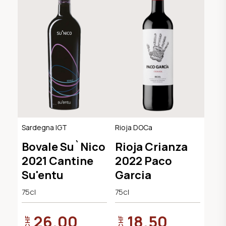
Sardegna IGT
Rioja DOCa
Bovale Su`Nico
Rioja Crianza
2021 Cantine
2022 Paco
Su'entu
Garcia
75cl
75cl
26.00
18.50
CHF
CHF