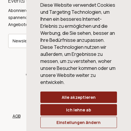
Events und Neuigkeiten!
Diese Website verwendet Cookies
Abonnieren Sie unseren Newsletter und erhalten Sie
und Targeting Technologien, um
spannende Weingeschichten, Neuigkeiten und tolle
Ihnen ein besseres Internet-
Angebote direkt in Ihre Mailbox.
Erlebnis zu ermöglichen und die
Werbung, die Sie sehen, besser an
Ihre Bedürfnisse anzupassen.
Newsletter abonnieren
Diese Technologien nutzen wir
außerdem, um Ergebnisse zu
messen, um zu verstehen, woher
unsere Besucher kommen oder um
© 2026 WINE AG VALENTIN & VON SALIS
unsere Website weiter zu
entwickeln.
Alle akzeptieren
Ich lehne ab
AGB
Datenschutz
Impressum
Cookies
Einstellungen ändern