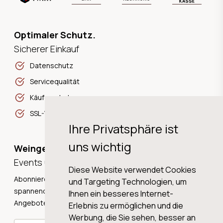
Optimaler Schutz.
Sicherer Einkauf
Datenschutz
Servicequalität
Käuferschutz
SSL-Verschlüsselung
Ihre Privatsphäre ist
uns wichtig
Weingeschichten,
Events und Neuigkeiten!
Diese Website verwendet Cookies
Abonnieren Sie unseren Newsletter und erhalten Sie
und Targeting Technologien, um
spannende Weingeschichten, Neuigkeiten und tolle
Ihnen ein besseres Internet-
Angebote direkt in Ihre Mailbox.
Erlebnis zu ermöglichen und die
Werbung, die Sie sehen, besser an