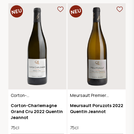
Corton-
Meursault Premier
Charlemagne Grand
Cru
Corton-Charlemagne
Meursault Poruzots 2022
Cru
Grand Cru 2022 Quentin
Quentin Jeannot
Jeannot
75cl
75cl