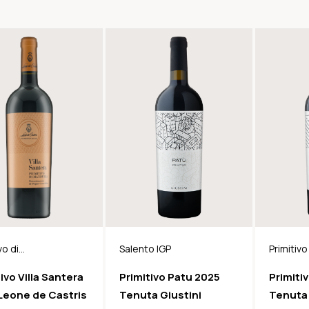
vo di
Salento IGP
Primitivo
ria DOC
Manduri
ivo Villa Santera
Primitivo Patu 2025
Primiti
Leone de Castris
Tenuta Giustini
Tenuta 