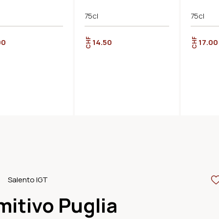
75cl
75cl
CHF
CHF
00
14.50
17.00
Salento IGT
mitivo Puglia