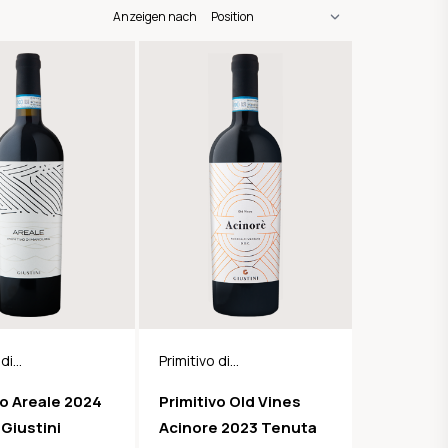
Anzeigen nach
 di
Primitivo di
a DOP
Manduria DOP
vo Areale 2024
Primitivo Old Vines
Giustini
Acinore 2023 Tenuta