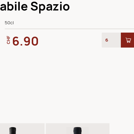
bile Spazio
50cl
6.90
CHF