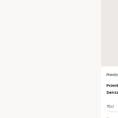
Primit
IGT
Primi
Senza
75cl