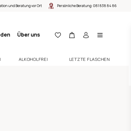
tion und Beratung vor Ort
Persönliche Beratung:
081 838 84 86
nden
Über uns
N
ALKOHOLFREI
LETZTE FLASCHEN