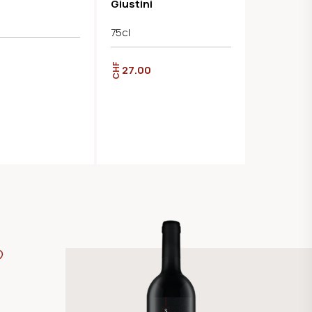
Giustini
75cl
CHF
27.00