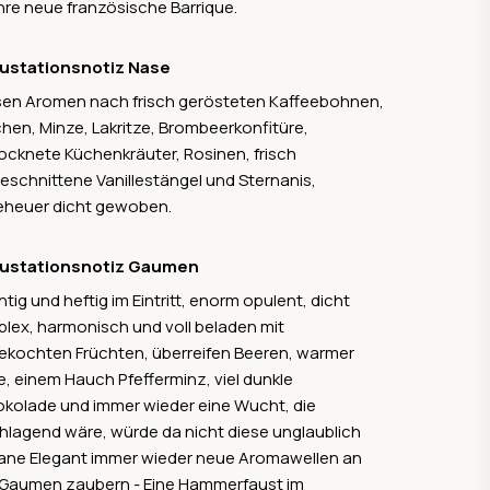
hre neue französische Barrique.
ustationsnotiz Nase
en Aromen nach frisch gerösteten Kaffeebohnen,
chen, Minze, Lakritze, Brombeerkonfitüre,
ocknete Küchenkräuter, Rosinen, frisch
eschnittene Vanillestängel und Sternanis,
heuer dicht gewoben.
ustationsnotiz Gaumen
tig und heftig im Eintritt, enorm opulent, dicht
lex, harmonisch und voll beladen mit
ekochten Früchten, überreifen Beeren, warmer
e, einem Hauch Pfefferminz, viel dunkle
kolade und immer wieder eine Wucht, die
hlagend wäre, würde da nicht diese unglaublich
grane Elegant immer wieder neue Aromawellen an
Gaumen zaubern - Eine Hammerfaust im