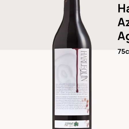
H
A
A
75c