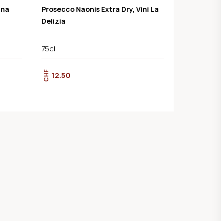
gna
Prosecco Naonis Extra Dry, Vini La
Delizia
75cl
CHF
12.50