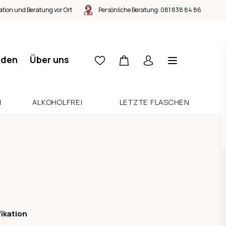
tion und Beratung vor Ort
Persönliche Beratung:
081 838 84 86
nden
Über uns
N
ALKOHOLFREI
LETZTE FLASCHEN
fikation