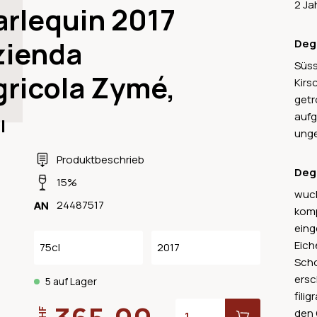
2 Ja
arlequin 2017
zienda
Deg
Süss
gricola Zymé,
Kirs
getr
aufg
l
unge
Produktbeschrieb
Deg
15%
wuch
24487517
komp
eing
Eich
75cl
2017
Scho
ersc
5 auf Lager
fili
CHF
den 