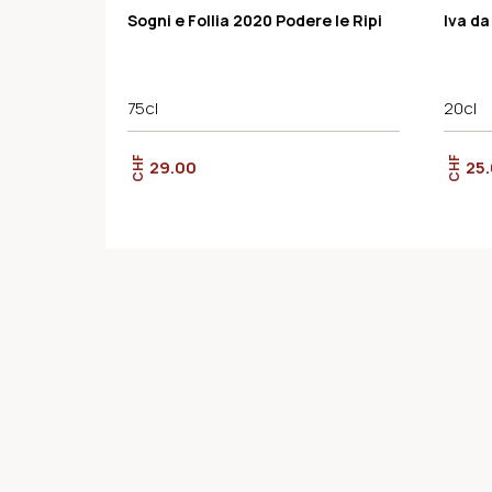
Demeter
Sogni e Follia 2020 Podere le Ripi
Iva da
75cl
20cl
CHF
CHF
29.00
25