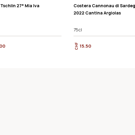
 Tschlin 27° Mia Iva
Costera Cannonau di Sarde
2022 Cantina Argiolas
75cl
CHF
.00
15.50