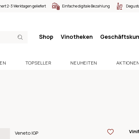
nert 2-3 Werktagen geliefert
Einfache digitale Bezahlung
Degusta
Shop
Vinotheken
Geschäftsku
SEN
TOPSELLER
NEUHEITEN
AKTIONE
Vini
Veneto IGP