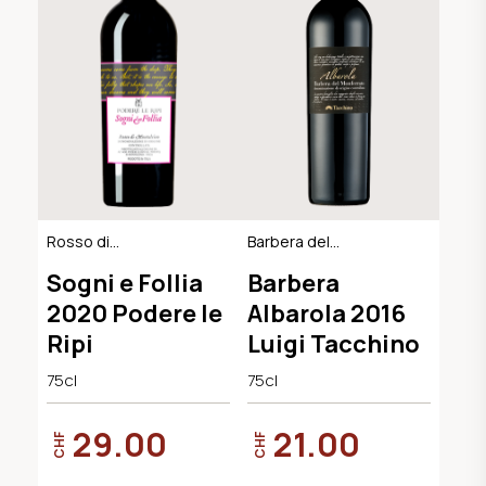
Rosso di
Barbera del
Montalcino DOC,
Monferrato DOC
Sogni e Follia
Barbera
BIO-Demeter
2020 Podere le
Albarola 2016
Ripi
Luigi Tacchino
75cl
75cl
29.00
21.00
CHF
CHF