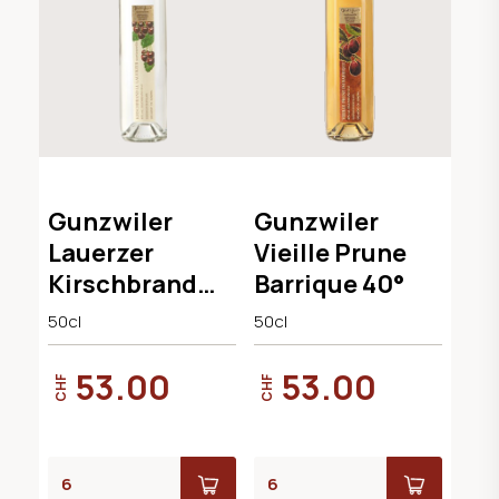
Gunzwiler
Gunzwiler
Lauerzer
Vieille Prune
Kirschbrand
Barrique 40°
40°
50cl
50cl
53.00
53.00
CHF
CHF