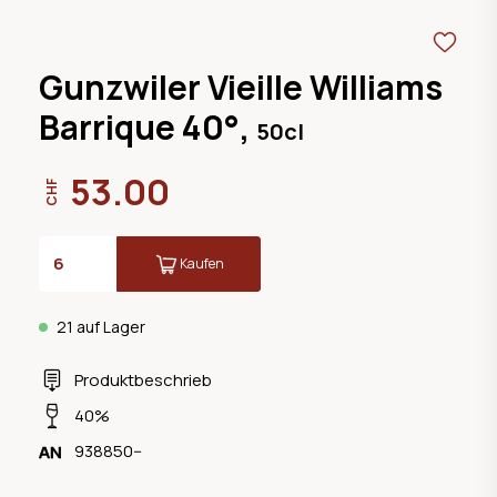
Gunzwiler Vieille Williams
Barrique 40°,
50cl
53.00
CHF
Kaufen
21 auf Lager
Produktbeschrieb
40%
938850--