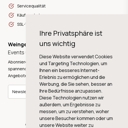
Servicequalität
Käuferschutz
SSL-Verschlüsselung
Ihre Privatsphäre ist
uns wichtig
Weingeschichten,
Events und Neuigkeiten!
Diese Website verwendet Cookies
Abonnieren Sie unseren Newsletter und erhalten Sie
und Targeting Technologien, um
spannende Weingeschichten, Neuigkeiten und tolle
Ihnen ein besseres Internet-
Angebote direkt in Ihre Mailbox.
Erlebnis zu ermöglichen und die
Werbung, die Sie sehen, besser an
Ihre Bedürfnisse anzupassen.
Newsletter abonnieren
Diese Technologien nutzen wir
außerdem, um Ergebnisse zu
messen, um zu verstehen, woher
unsere Besucher kommen oder um
© 2026 WINE AG VALENTIN & VON SALIS
unsere Website weiter zu