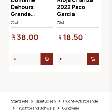
Dehours
2022 Paco
Grande
Garcia
Réserve Brut
75cl
75cl
38.00
18.50
CHF
CHF
Startseite
Spirituosen
Frucht-/Obstbrände
Fruchtbrand Schweiz
Gunzwiler